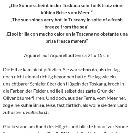
„Die Sonne scheint in der Toskana sehr heiß trotz einer
kühlen Brise vom Meer “
„The sun shines very hot in Tuscany in spite of a fresh
breeze from the sea“
„El sol brilla con mucho calor en la Toscana no obstante una
brisa fresca marera“
Aquarell auf Aquarellbütten ca 21 x 15 cm
Die Hitze kam nicht plötzlich. Sie war
schon da
, als der Tag
noch nicht einmal richtig begonnen hatte. Sie lag wie ein
unsichtbarer Schleier über den Hügeln der Toskana, kroch in
die Farben der Felder und ließ selbst das zarte Grün der
Olivenbäume flirren. Und doch, aus der Ferne, vom Meer her,
zog eine
kühle Brise
, leise, fast zärtlich, als wolle sie dem Land
zuflüstern:
Halte durch.
Giulia stand am Rand des Hügels und blickte hinauf zur Sonne.