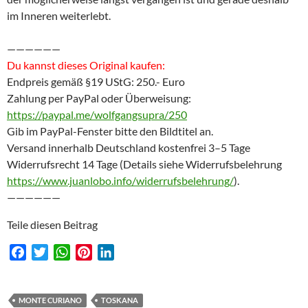
im Inneren weiterlebt.
——————
Du kannst dieses Original kaufen:
Endpreis gemäß §19 UStG: 250.- Euro
Zahlung per PayPal oder Überweisung:
https://paypal.me/wolfgangsupra/250
Gib im PayPal-Fenster bitte den Bildtitel an.
Versand innerhalb Deutschland kostenfrei 3–5 Tage
Widerrufsrecht 14 Tage (Details siehe Widerrufsbelehrung
https://www.juanlobo.info/widerrufsbelehrung/
).
——————
Teile diesen Beitrag
F
T
W
P
L
a
w
h
i
i
c
i
a
n
n
e
t
t
t
k
MONTE CURIANO
TOSKANA