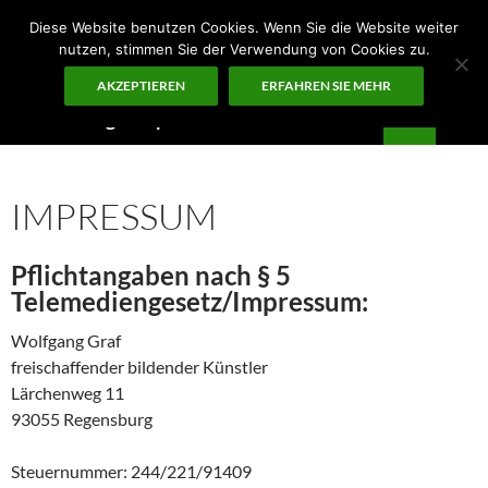
Zum
Diese Website benutzen Cookies. Wenn Sie die Website weiter
Inhalt
nutzen, stimmen Sie der Verwendung von Cookies zu.
springen
AKZEPTIEREN
ERFAHREN SIE MEHR
Suchen
Guten Morgen – ¡KUNST!
PRIMÄR
MENÜ
IMPRESSUM
Pflichtangaben nach § 5
Telemediengesetz/Impressum:
Wolfgang Graf
freischaffender bildender Künstler
Lärchenweg 11
93055 Regensburg
Steuernummer: 244/221/91409