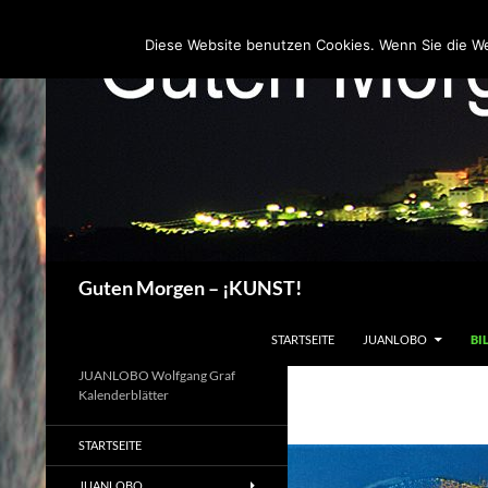
Zum
Inhalt
Diese Website benutzen Cookies. Wenn Sie die W
springen
Suchen
Guten Morgen – ¡KUNST!
STARTSEITE
JUANLOBO
BI
JUANLOBO Wolfgang Graf
Kalenderblätter
STARTSEITE
JUANLOBO