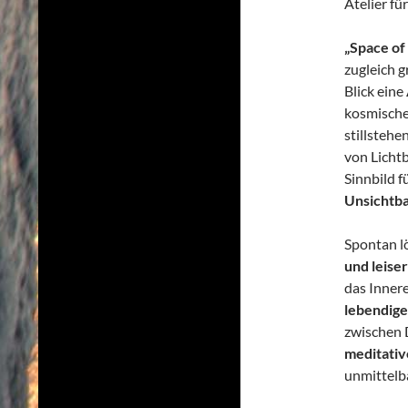
Atelier fü
„Space of
zugleich g
Blick eine
kosmische
stillstehe
von Lichtb
Sinnbild f
Unsichtb
Spontan l
und leise
das Innere
lebendige
zwischen 
meditati
unmittelb