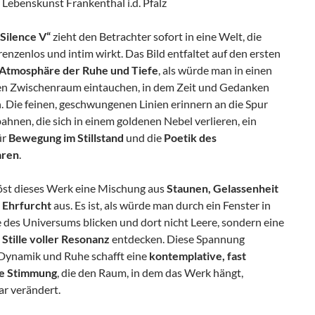
r Lebenskunst Frankenthal i.d. Pfalz
 Silence V“
zieht den Betrachter sofort in eine Welt, die
renzenlos und intim wirkt. Das Bild entfaltet auf den ersten
Atmosphäre der Ruhe und Tiefe
, als würde man in einen
n Zwischenraum eintauchen, in dem Zeit und Gedanken
n. Die feinen, geschwungenen Linien erinnern an die Spur
ahnen, die sich in einem goldenen Nebel verlieren, ein
ür
Bewegung im Stillstand
und die
Poetik des
aren
.
öst dieses Werk eine Mischung aus
Staunen, Gelassenheit
r Ehrfurcht
aus. Es ist, als würde man durch ein Fenster in
 des Universums blicken und dort nicht Leere, sondern eine
 Stille voller Resonanz
entdecken. Diese Spannung
Dynamik und Ruhe schafft eine
kontemplative, fast
ve Stimmung
, die den Raum, in dem das Werk hängt,
ar verändert.