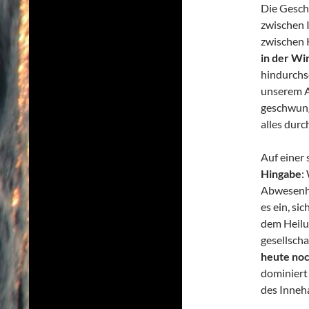
Die Geschi
zwischen 
zwischen 
in der Wi
hindurchsc
unserem Al
geschwun
alles durc
Auf einer 
Hingabe
:
Abwesenh
es ein, s
dem Heilun
gesellscha
heute noc
dominiert 
des Inneha