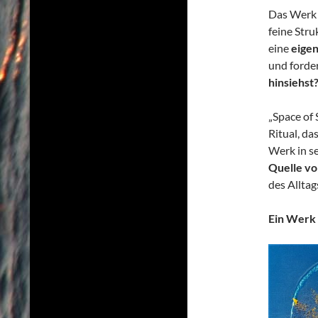
Das Werk 
feine Str
eine
eigen
und forde
hinsiehst?
„Space of 
Ritual, d
Werk in s
Quelle vo
des Alltag
Ein Werk 