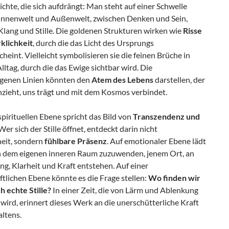
chte, die sich aufdrängt: Man steht auf einer Schwelle
Innenwelt und Außenwelt, zwischen Denken und Sein,
Klang und Stille. Die goldenen Strukturen wirken wie
Risse
rklichkeit
, durch die das Licht des Ursprungs
heint. Vielleicht symbolisieren sie die feinen Brüche in
ltag, durch die das Ewige sichtbar wird. Die
genen Linien könnten den
Atem des Lebens
darstellen, der
hzieht, uns trägt und mit dem Kosmos verbindet.
spirituellen Ebene spricht das Bild von
Transzendenz und
 Wer sich der Stille öffnet, entdeckt darin nicht
eit, sondern
fühlbare Präsenz
. Auf emotionaler Ebene lädt
ich dem eigenen inneren Raum zuzuwenden, jenem Ort, an
g, Klarheit und Kraft entstehen. Auf einer
ftlichen Ebene könnte es die Frage stellen:
Wo finden wir
h echte Stille?
In einer Zeit, die von Lärm und Ablenkung
wird, erinnert dieses Werk an die unerschütterliche Kraft
ltens.