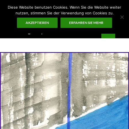
Zum
Diese Website benutzen Cookies. Wenn Sie die Website weiter
Inhalt
nutzen, stimmen Sie der Verwendung von Cookies zu.
springen
AKZEPTIEREN
ERFAHREN SIE MEHR
Suchen
Guten Morgen – ¡KUNST!
PRIMÄR
MENÜ