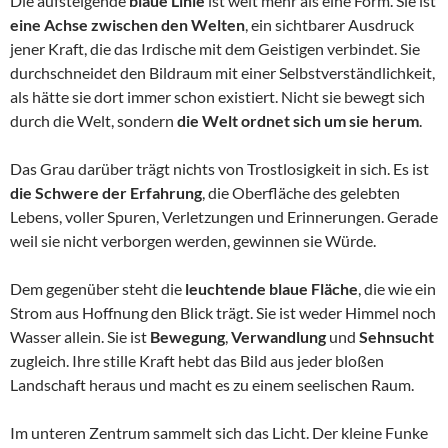
Die aufsteigende
blaue Linie
ist weit mehr als eine Form. Sie ist
eine Achse zwischen den Welten
, ein sichtbarer Ausdruck
jener Kraft, die das Irdische mit dem Geistigen verbindet. Sie
durchschneidet den Bildraum mit einer Selbstverständlichkeit,
als hätte sie dort immer schon existiert. Nicht sie bewegt sich
durch die Welt, sondern
die Welt ordnet sich um sie herum
.
Das Grau darüber trägt nichts von Trostlosigkeit in sich. Es ist
die Schwere der Erfahrung
, die Oberfläche des gelebten
Lebens, voller Spuren, Verletzungen und Erinnerungen. Gerade
weil sie nicht verborgen werden, gewinnen sie Würde.
Dem gegenüber steht die
leuchtende blaue Fläche
, die wie ein
Strom aus Hoffnung den Blick trägt. Sie ist weder Himmel noch
Wasser allein. Sie ist
Bewegung
,
Verwandlung
und
Sehnsucht
zugleich. Ihre stille Kraft hebt das Bild aus jeder bloßen
Landschaft heraus und macht es zu einem seelischen Raum.
Im unteren Zentrum sammelt sich das Licht. Der kleine Funke