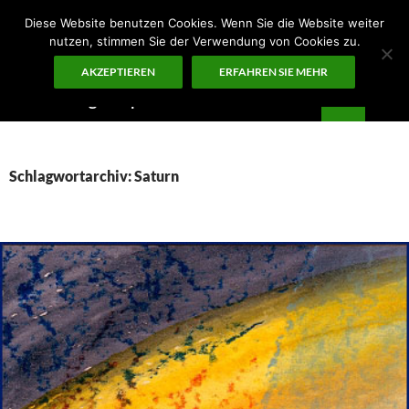
Zum
Diese Website benutzen Cookies. Wenn Sie die Website weiter
Inhalt
nutzen, stimmen Sie der Verwendung von Cookies zu.
springen
AKZEPTIEREN
ERFAHREN SIE MEHR
Suchen
Guten Morgen – ¡KUNST!
PRIMÄR
MENÜ
Schlagwortarchiv: Saturn