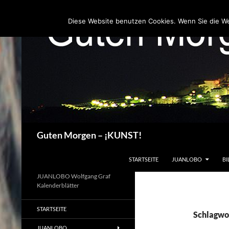
Zum
Inhalt
Diese Website benutzen Cookies. Wenn Sie die W
springen
Suchen
Guten Morgen – ¡KUNST!
STARTSEITE
JUANLOBO
BI
JUANLOBO Wolfgang Graf
Kalenderblätter
STARTSEITE
Schlagwor
JUANLOBO