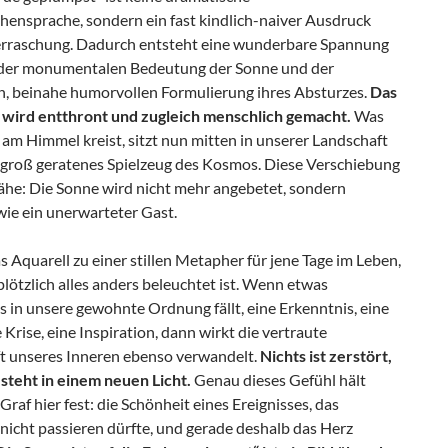
hensprache, sondern ein fast kindlich-naiver Ausdruck
erraschung. Dadurch entsteht eine wunderbare Spannung
der monumentalen Bedeutung der Sonne und der
en, beinahe humorvollen Formulierung ihres Absturzes.
Das
wird entthront und zugleich menschlich gemacht.
Was
 am Himmel kreist, sitzt nun mitten in unserer Landschaft
u groß geratenes Spielzeug des Kosmos. Diese Verschiebung
ähe: Die Sonne wird nicht mehr angebetet, sondern
wie ein unerwarteter Gast.
s Aquarell zu einer stillen Metapher für jene Tage im Leben,
lötzlich alles anders beleuchtet ist. Wenn etwas
 in unsere gewohnte Ordnung fällt, eine Erkenntnis, eine
e Krise, eine Inspiration, dann wirkt die vertraute
t unseres Inneren ebenso verwandelt.
Nichts ist zerstört,
 steht in einem neuen Licht.
Genau dieses Gefühl hält
raf hier fest: die Schönheit eines Ereignisses, das
 nicht passieren dürfte, und gerade deshalb das Herz