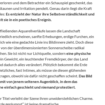
verloren und dem Betrachter ein Schauspiel geschenkt, das
taunen und Irritation pendelt. Genau darin liegt die Kraft
des:
Es entzieht der Natur ihre Selbstverständlichkeit und
 sie in ein poetisches Ereignis.
fließenden Aquarellverläufe lassen die Landschaft
riedlich erscheinen, sanfte Erhebungen, erdige Furchen, ein
ich wie eine gedachte Linie ins Bildinnere zieht. Doch diese
 von der überdimensionierten Sonnenscheibe radikal
en. Sie ist nicht nur Lichtquelle, sondern
eine physische
 ein Gewicht, ein leuchtender Fremdkörper, der das Land
nd dadurch alles verändert. Plötzlich bekommt die Erde
etzliches, fast Intimes, als müsse sie diesen glühenden
ragen, obwohl sie dafür nicht geschaffen scheint.
Das Bild
amit von jenem seltenen Augenblick, in dem das
e einfach geschieht und niemand protestiert.
 Titel verleiht der Szene ihren unwiderstehlichen Charme.
rde geplumpst“ ist keine dramatische