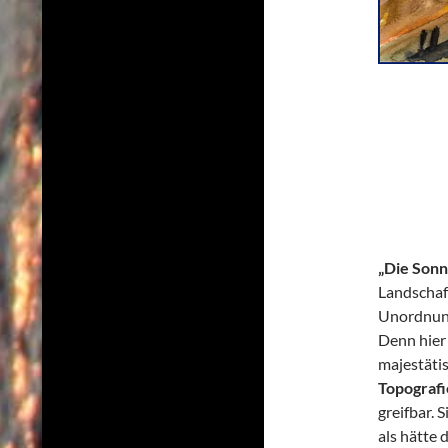
„Die Sonn
Landschaf
Unordnung
Denn hier 
majestätis
Topografi
greifbar. 
als hätte