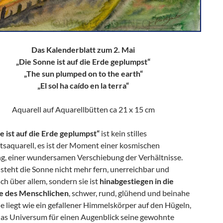
Das Kalenderblatt zum 2. Mai
„Die Sonne ist auf die Erde geplumpst“
„The sun plumped on to the earth“
„El sol ha caído en la terra“
Aquarell auf Aquarellbütten ca 21 x 15 cm
e ist auf die Erde geplumpst“
ist kein stilles
tsaquarell, es ist der Moment einer kosmischen
, einer wundersamen Verschiebung der Verhältnisse.
steht die Sonne nicht mehr fern, unerreichbar und
ch über allem, sondern sie ist
hinabgestiegen in die
e des Menschlichen
, schwer, rund, glühend und beinahe
Sie liegt wie ein gefallener Himmelskörper auf den Hügeln,
 das Universum für einen Augenblick seine gewohnte