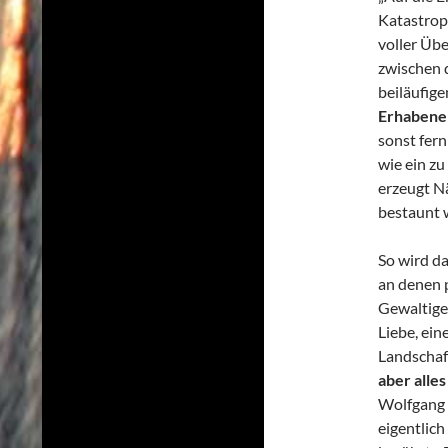
Katastrop
voller Üb
zwischen 
beiläufig
Erhabene 
sonst fern
wie ein z
erzeugt N
bestaunt 
So wird da
an denen p
Gewaltiges
Liebe, ein
Landschaf
aber alles
Wolfgang G
eigentlich