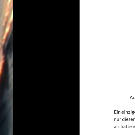
Ac
Ein einzig
nur diese
als hätte 