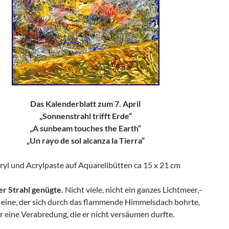
Das Kalenderblatt zum 7. April
„Sonnenstrahl trifft Erde“
„A sunbeam touches the Earth“
„Un rayo de sol alcanza la Tierra“
ryl und Acrylpaste auf Aquarellbütten ca 15 x 21 cm
er Strahl genügte.
Nicht viele, nicht ein ganzes Lichtmeer,–
r eine, der sich durch das flammende Himmelsdach bohrte,
er eine Verabredung, die er nicht versäumen durfte.