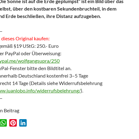
Die Sonne ist auf die Erde geplumpst“ ist ein Bild über das
elbst, über den kostbaren Sekundenbruchteil, in dem
d Erde beschließen, ihre Distanz aufzugeben.
—
dieses Original kaufen:
gemäß §19 UStG: 250.- Euro
er PayPal oder Überweisung:
aypal.me/wolfgangsupra/250
Pal-Fenster bitte den Bildtitel an.
nnerhalb Deutschland kostenfrei 3–5 Tage
recht 14 Tage (Details siehe Widerrufsbelehrung
ww.juanlobo.info/widerrufsbelehrung/
).
—
en Beitrag
W
P
L
w
h
i
i
a
n
n