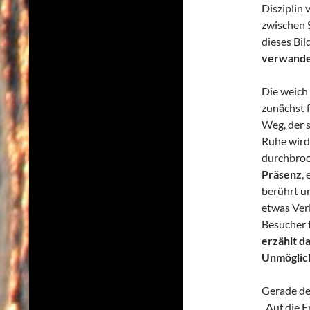
Disziplin 
zwischen S
dieses Bil
verwandelt
Die weich 
zunächst f
Weg, der s
Ruhe wird
durchbroch
Präsenz
,
berührt u
etwas Verl
Besucher t
erzählt d
Unmöglich
Gerade der
„Auf die E