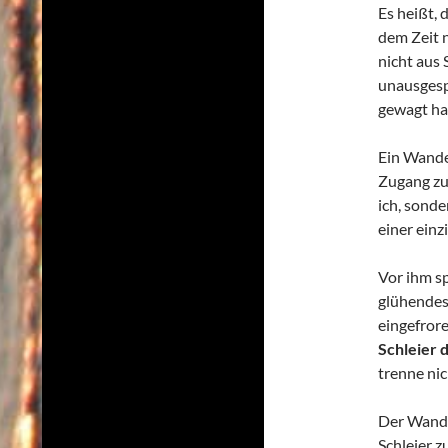
Es heißt, 
dem Zeit 
nicht aus
unausgesp
gewagt ha
Ein Wande
Zugang zu 
ich, sond
einer ein
Vor ihm sp
glühendes
eingefror
Schleier 
trenne ni
Der Wande
Schleier z