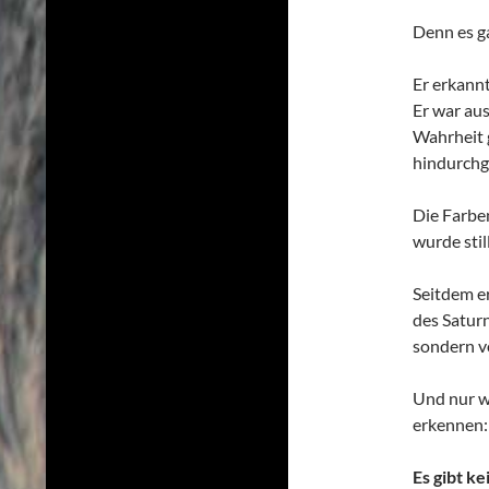
Denn es ga
Er erkannt
Er war aus
Wahrheit g
hindurchg
Die Farbe
wurde still
Seitdem er
des Saturn
sondern 
Und nur we
erkennen:
Es gibt ke