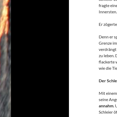
fragte ei
Innersten.
Er zögerte
Denn er sp
Grenze im 
verdrängt 
zu leben. 
flackerte 
wie die T
Der Schlei
Mit einem 
seine Angs
annahm
.
Schleier ö