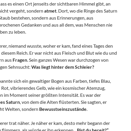
dass es einen Ort jenseits der sichtbaren Himmel gibt, an
nicht vergeht, sondern
atmet
. Dort, wo die Ringe des Saturn
 Staub bestehen, sondern aus Erinnerungen, aus
rochenen Gedanken und aus all dem, was Menschen nie
ben zu leben.
rer, niemand wusste, woher er kam, fand eines Tages den
diesem Reich. Er war nicht aus Fleisch und Blut wie du und
ern aus
Fragen
. Sein ganzes Wesen war durchzogen von
zigen Sehnsucht:
Was liegt hinter dem Schleier?
annte sich ein gewaltiger Bogen aus Farben, tiefes Blau,
 Rot, vibrierendes Gelb, wie ein kosmischer Atemzug,
en im Moment seiner größten Intensität. Es war der
des Saturn
, von dem die Alten flüsterten. Sie sagten, er
cht Welten, sondern
Bewusstseinszustände
.
rer trat näher. Je näher er kam, desto mehr begann der
u flimmern, als würde er ihn erkennen.
„Bist du bereit?“
,