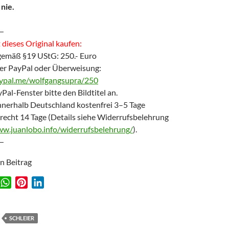
 nie.
—
dieses Original kaufen:
gemäß §19 UStG: 250.- Euro
er PayPal oder Überweisung:
aypal.me/wolfgangsupra/250
Pal-Fenster bitte den Bildtitel an.
nnerhalb Deutschland kostenfrei 3–5 Tage
recht 14 Tage (Details siehe Widerrufsbelehrung
ww.juanlobo.info/widerrufsbelehrung/
).
—
en Beitrag
W
P
L
w
h
i
i
a
n
n
t
t
k
SCHLEIER