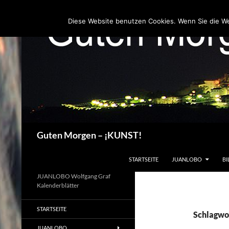
Zum
Inhalt
Diese Website benutzen Cookies. Wenn Sie die W
springen
Suchen
Guten Morgen – ¡KUNST!
STARTSEITE
JUANLOBO
BI
JUANLOBO Wolfgang Graf
Kalenderblätter
STARTSEITE
Schlagwor
JUANLOBO