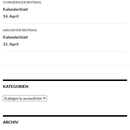
Beitragsnavigation
VORHERIGER BEITRAG
k
p
s
n
Kalenderblatt
t
14. April
NÄCHSTER BEITRAG
Kalenderblatt
15. April
KATEGORIEN
Kategorien
ARCHIV