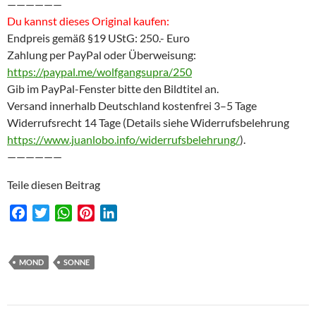
——————
Du kannst dieses Original kaufen:
Endpreis gemäß §19 UStG: 250.- Euro
Zahlung per PayPal oder Überweisung:
https://paypal.me/wolfgangsupra/250
Gib im PayPal-Fenster bitte den Bildtitel an.
Versand innerhalb Deutschland kostenfrei 3–5 Tage
Widerrufsrecht 14 Tage (Details siehe Widerrufsbelehrung
https://www.juanlobo.info/widerrufsbelehrung/
).
——————
Teile diesen Beitrag
F
T
W
P
L
a
w
h
i
i
c
i
a
n
n
e
t
t
t
k
MOND
SONNE
b
t
s
e
e
o
e
A
r
d
o
r
p
e
I