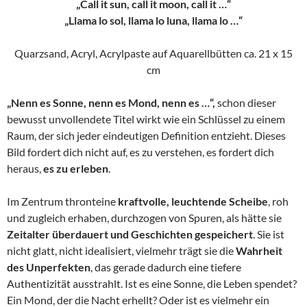
„Call it sun, call it moon, call it …“
„Llama lo sol, llama lo luna, llama lo …“
Quarzsand, Acryl, Acrylpaste auf Aquarellbütten ca. 21 x 15
cm
„Nenn es Sonne, nenn es Mond, nenn es …“,
schon dieser
bewusst unvollendete Titel wirkt wie ein Schlüssel zu einem
Raum, der sich jeder eindeutigen Definition entzieht. Dieses
Bild fordert dich nicht auf, es zu verstehen, es fordert dich
heraus,
es zu erleben
.
Im Zentrum thronteine
kraftvolle, leuchtende Scheibe
, roh
und zugleich erhaben, durchzogen von Spuren, als hätte sie
Zeitalter überdauert und Geschichten gespeichert
. Sie ist
nicht glatt, nicht idealisiert, vielmehr trägt sie die
Wahrheit
des Unperfekten
, das gerade dadurch eine tiefere
Authentizität ausstrahlt. Ist es eine Sonne, die Leben spendet?
Ein Mond, der die Nacht erhellt? Oder ist es vielmehr ein