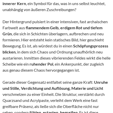
innerer Kern
, ein Symbol für das, was in uns selbst leuchtet,
unabhängig von äußeren Zuschreibungen?
Der Hintergrund pulsiert in einer intensiven, fast archaischen
Farbwelt aus
flammendem Gelb, erdigem Rot und tiefem
Grün
, die sich in Schichten überlagern, aufbrechen und neu
formieren. Hier entsteht kein statisches Bild, hier geschieht
Bewegung. Es ist, als würdest du in einen
Schöpfungsprozess
blicken
, in dem sich Chaos und Ordnung unaufhörlich neu
austarieren. Inmitten dieses vibrierenden Feldes wirkt die helle
Scheibe wie ein
ruhender Pol
, ein Ankerpunkt, der zugleich
aus genau diesem Chaos hervorgegangen ist.
Gerade dieser Gegensatz entfaltet seine ganze Kraft:
Unruhe
und Stille, Verdichtung und Auflösung, Materie und Licht
verschmelzen zu einer Einheit. Die Struktur, verstärkt durch
Quarzsand und Acrylpaste, verleiht dem Werk eine fast
greifbare Präsenz, als ließe sich die Oberfläche nicht nur
sehen, sondern
fühlen, ertasten, begreifen
. Es ist diese