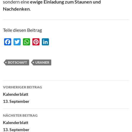
sondern eine
ewige Einladung zum Staunen und
Nachdenken
.
Teile diesen Beitrag
F
T
W
P
L
a
w
h
i
i
c
i
a
n
n
e
t
t
t
k
BOTSCHAFT
URANIER
b
t
s
e
e
o
e
A
r
d
Beitragsnavigation
o
r
p
e
I
VORHERIGER BEITRAG
k
p
s
n
Kalenderblatt
t
13. September
NÄCHSTER BEITRAG
Kalenderblatt
13. September