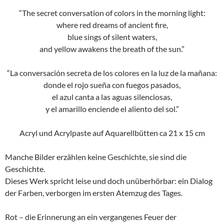
“The secret conversation of colors in the morning light:
where red dreams of ancient fire,
blue sings of silent waters,
and yellow awakens the breath of the sun.”
“La conversación secreta de los colores en la luz de la mañana:
donde el rojo sueña con fuegos pasados,
el azul canta a las aguas silenciosas,
y el amarillo enciende el aliento del sol.”
Acryl und Acrylpaste auf Aquarellbütten ca 21 x 15 cm
Manche Bilder erzählen keine Geschichte, sie sind die
Geschichte.
Dieses Werk spricht leise und doch unüberhörbar: ein Dialog
der Farben, verborgen im ersten Atemzug des Tages.
Rot – die Erinnerung an ein vergangenes Feuer der