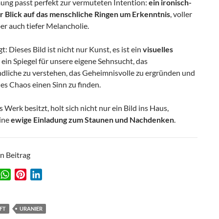
ung passt perfekt zur vermuteten Intention:
ein ironisch-
r Blick auf das menschliche Ringen um Erkenntnis
, voller
r auch tiefer Melancholie.
t: Dieses Bild ist nicht nur Kunst, es ist ein
visuelles
,
ein Spiegel für unsere eigene Sehnsucht, das
dliche zu verstehen, das Geheimnisvolle zu ergründen und
es Chaos einen Sinn zu finden.
 Werk besitzt, holt sich nicht nur ein Bild ins Haus,
ine
ewige Einladung zum Staunen und Nachdenken
.
en Beitrag
W
P
L
w
h
i
i
a
n
n
t
t
k
FT
URANIER