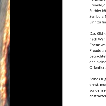
Fremde, d
Surbier kö
Symbole, 
Sinn zu fi
Das Bild 
nach Wahr
Ebene
wec
Freude an 
betrachtet
der in ein
Orientieru
Seine Orig
ernst, mo
sondern ei
abstrakte