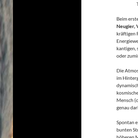
Beim erste
Neugier, 
kräftigen 
Energiewel
kantigen,
oder zumi
Die Atmos
im Hinter
dynamisch
kosmischen
Mensch (o
genau dari
Spontan e
bunten St
höheren Ma