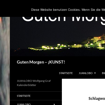
Zum
Inhalt
Diese Website benutzen Cookies. Wenn Sie die W
springen
Suchen
Guten Morgen – ¡KUNST!
STARTSEITE
JUANLOBO
BI
JUANLOBO Wolfgang Graf
Kalenderblätter
STARTSEITE
Schlagwo
JUANLOBO