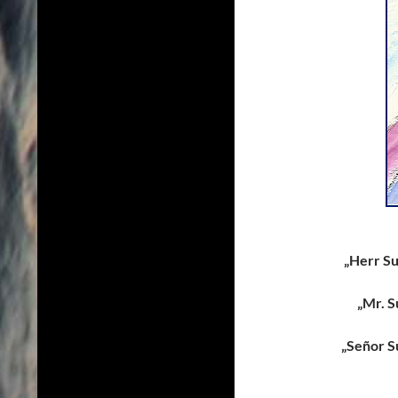
„Herr Su
„Mr. S
„Señor S