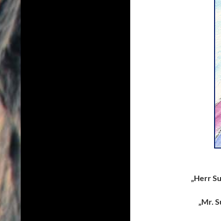
„Herr Su
„Mr. S