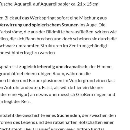
Tusche, Aquarell, auf Aquarellpapier ca. 21 x 15 cm
n Blick auf das Werk springt sofort eine Mischung aus
Verwirrung und spielerischem Staunen
ins Auge. Die
Farbströme, die aus der Bildmitte herausfließen, wirken wie
len, die sich Bahn brechen und doch scheinen sie durch die
 schwarz umrahmten Strukturen im Zentrum gebändigt
ndest hinterfragt zu werden.
phäre ist
zugleich lebendig und dramatisch
: der Himmel
grund öffnet einen ruhigen Raum, während die
en Linien und Farbexplosionen im Vordergrund einen fast
 Aufruhr andeuten. Es ist, als würde hier ein kleiner
der eine Figur) an etwas unermesslich Großem ringen und
n liegt der Reiz.
ntsteht die Geschichte eines
Suchenden
, der zwischen den
römen des Lebens und den rätselhaften Botschaften einer
cht steht. Die „Uranier“ wirken wie Chiffren für das