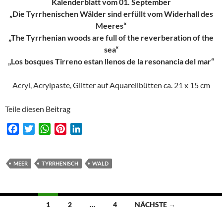
Kalenderblatt vom 01. September
„Die Tyrrhenischen Wälder sind erfüllt vom Widerhall des
Meeres“
„The Tyrrhenian woods are full of the reverberation of the
sea“
„Los bosques Tirreno estan llenos de la resonancia del mar“
Acryl, Acrylpaste, Glitter auf Aquarellbütten ca. 21 x 15 cm
Teile diesen Beitrag
F
T
W
P
L
a
w
h
i
i
c
i
a
n
n
e
t
t
t
k
MEER
TYRRHENISCH
WALD
b
t
s
e
e
o
e
A
r
d
o
r
p
e
I
Beitragsnavigation
1
2
…
4
NÄCHSTE →
k
p
s
n