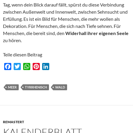
Tag, wenn dein Blick darauf fällt, spürst du diese Verbindung
zwischen Außenwelt und Innenwelt, zwischen Sehnsucht und
Erfüllung. Es ist ein Bild für Menschen, die mehr wollen als
Dekoration. Für Menschen, die sich nach Tiefe sehnen. Für
Menschen, die bereit sind, den
Widerhall ihrer eigenen Seele
zu hören.
Teile diesen Beitrag
F
T
W
P
L
a
w
h
i
i
c
i
a
n
n
e
t
t
t
k
MEER
TYRRHENISCH
WALD
b
t
s
e
e
o
e
A
r
d
o
r
p
e
I
k
p
s
n
REMASTERT
t
KALENDERBLATT