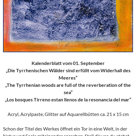
Kalenderblatt vom 01. September
„Die Tyrrhenischen Wälder sind erfüllt vom Widerhall des
Meeres“
„The Tyrrhenian woods are full of the reverberation of the
sea“
„Los bosques Tirreno estan llenos de la resonancia del mar“
Acryl, Acrylpaste, Glitter auf Aquarellbütten ca. 21 x 15 cm
Schon der Titel des Werkes öffnet ein Tor in eine Welt, in der
Natur und Seele miteinander sprechen. Stell dir vor, du stehst