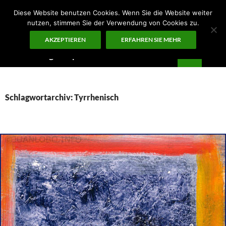
Zum
Diese Website benutzen Cookies. Wenn Sie die Website weiter
Inhalt
nutzen, stimmen Sie der Verwendung von Cookies zu.
springen
AKZEPTIEREN
ERFAHREN SIE MEHR
Suchen
Guten Morgen – ¡KUNST!
PRIMÄR
MENÜ
Schlagwortarchiv: Tyrrhenisch