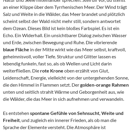
an einer Klippe über dem Tyrrhenischen Meer. Der Wind trägt
Salz und Weite in die Wälder, das Meer brandet und plötzlich
scheint selbst der Wald nicht mehr still, sondern antwortet
dem Ozean. Dieses Bild ist kein bloßes Farbspiel. Es ist ein
Echo. Ein Widerhall. Ein unsichtbarer Dialog zwischen Wasser
und Erde, zwischen Bewegung und Ruhe. Die vibrierende
blaue Fläche
in der Mitte wirkt wie das Meer selbst, kraftvoll,
geheimnisvoll, voller Tiefe. Struktur und Glitter lassen es
lebendig funkeln, fast so, als ob Wellen und Licht darin
weiterfließen. Die
rote Krone
oben erzählt von Glut,
Leidenschaft, Energie, vielleicht von der untergehenden Sonne,
die den Himmel in Flammen setzt. Der
golden-orange Rahmen
unten und seitlich strahlt Wärme und Geborgenheit aus, wie
die Wälder, die das Meer in sich aufnehmen und verwandeln.
Es entstehen
spontane Gefühle von Sehnsucht, Weite und
Freiheit
, und zugleich ein innerer Frieden, als ob man die
Sprache der Elemente versteht. Die Atmosphäre ist