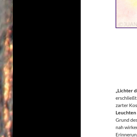
„Lichter 
erschließt
zarter Ko
Leuchten 
Grund des
nah wirke
Erinnerung