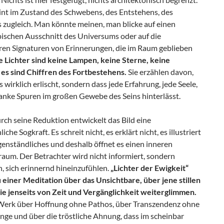
eint im Zustand des Schwebens, des Entstehens, des
 zugleich. Man könnte meinen, man blicke auf einen
ischen Ausschnitt des Universums oder auf die
ren Signaturen von Erinnerungen, die im Raum geblieben
e Lichter sind keine Lampen, keine Sterne, keine
es sind Chiffren des Fortbestehens.
Sie erzählen davon,
s wirklich erlischt, sondern dass jede Erfahrung, jede Seele,
anke Spuren im großen Gewebe des Seins hinterlässt.
rch seine Reduktion entwickelt das Bild eine
che Sogkraft. Es schreit nicht, es erklärt nicht, es illustriert
genständliches und deshalb öffnet es einen inneren
aum. Der Betrachter wird nicht informiert, sondern
, sich erinnernd hineinzufühlen.
„Lichter der Ewigkeit“
u einer Meditation über das Unsichtbare, über jene stillen
ie jenseits von Zeit und Vergänglichkeit weiterglimmen.
n Werk über Hoffnung ohne Pathos, über Transzendenz ohne
Enge und über die tröstliche Ahnung, dass im scheinbar