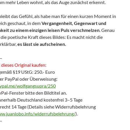
um mehr Leben wohnt, als das Auge zunächst erkennt.
leibt das Gefühl, als habe man für einen kurzen Moment in
eich geschaut, in dem
Vergangenheit, Gegenwart und
keit zu einem einzigen leisen Puls verschmelzen
. Genau
t die poetische Kraft dieses Bildes: Es macht nicht die
rklärbar,
es lässt sie aufscheinen.
—
dieses Original kaufen:
gemäß §19 UStG: 250.- Euro
er PayPal oder Überweisung:
aypal.me/wolfgangsupra/250
Pal-Fenster bitte den Bildtitel an.
nnerhalb Deutschland kostenfrei 3–5 Tage
recht 14 Tage (Details siehe Widerrufsbelehrung
ww.juanlobo.info/widerrufsbelehrung/
).
—