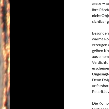
verläuft n
ihre Rände
nicht Obj
sichtbar 
Besonders
warme Rot
erzeugen 
gelben Kr
aus einem
Verdichtun
erscheine
Ungesagte
Denn Ewigk
unfassbar
Polarität 
Die Kompo
Lautloses.