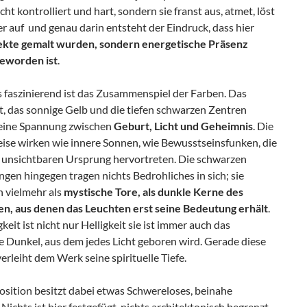
icht kontrolliert und hart, sondern sie franst aus, atmet, löst
r auf und genau darin entsteht der Eindruck, dass hier
ekte gemalt wurden, sondern energetische Präsenz
geworden ist
.
 faszinierend ist das Zusammenspiel der Farben. Das
, das sonnige Gelb und die tiefen schwarzen Zentren
eine Spannung zwischen
Geburt, Licht und Geheimnis
. Die
eise wirken wie innere Sonnen, wie Bewusstseinsfunken, die
 unsichtbaren Ursprung hervortreten. Die schwarzen
gen hingegen tragen nichts Bedrohliches in sich; sie
n vielmehr als
mystische Tore, als dunkle Kerne des
n, aus denen das Leuchten erst seine Bedeutung erhält
.
eit ist nicht nur Helligkeit sie ist immer auch das
e Dunkel, aus dem jedes Licht geboren wird. Gerade diese
verleiht dem Werk seine spirituelle Tiefe.
sition besitzt dabei etwas Schwereloses, beinahe
 Nichts ist hier festgefügt, nichts architektonisch begrenzt.