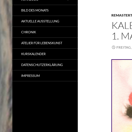
BILD DES MONATS
REMASTER
AKTUELLE AUSSTELLUNG
KAL
1. M
CHRONIK
ATELIER FÜR LEBENSKUNST
FREITAG,
KURSKALENDER
DATENSCHUTZERKLÄRUNG
IMPRESSUM