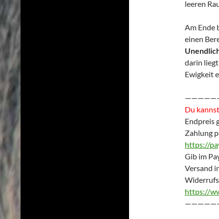
leeren Ra
Am Ende b
einen Ber
Unendlich
darin lieg
Ewigkeit e
—————
Du kannst 
Endpreis 
Zahlung p
https://p
Gib im Pay
Versand i
Widerrufs
https://w
—————