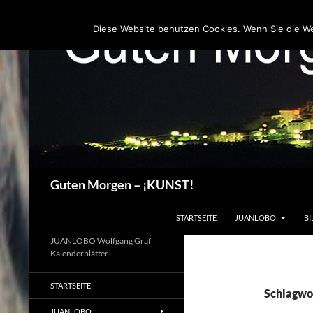
Zum
Inhalt
Diese Website benutzen Cookies. Wenn Sie die W
springen
Suchen
Guten Morgen – ¡KUNST!
STARTSEITE
JUANLOBO
BI
JUANLOBO Wolfgang Graf
Kalenderblätter
STARTSEITE
Schlagwor
JUANLOBO