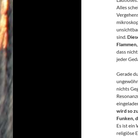
Alles sch
Vergehens
mikroskop
unsichtba
sind.
Dies
Flammen, 
dass nicht
jeder Ged
Gerade du
ungewöhnli
nichts Ge
Resonanzr
eingeladen
wird so z
Funken, d
Es ist ei
religiöse 