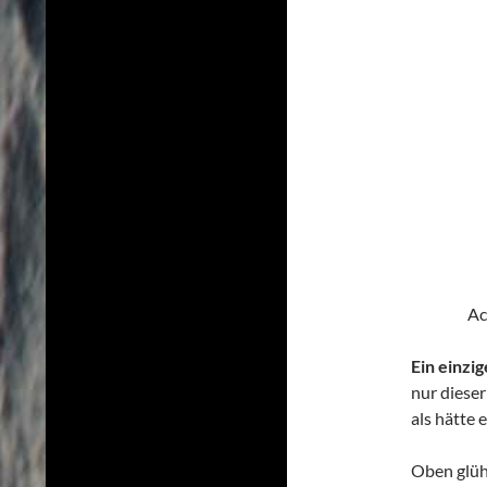
Ac
Ein einzig
nur diese
als hätte 
Oben glüh