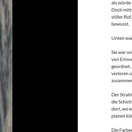
als würde
Doch mitte
stiller Ruf
bewusst.
Unten war
Sie war u
von Erinn
geordnet, 
verloren 
zusammen
Der Strahl
die Schic
dort, wo e
planen kö
Die Farbe