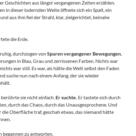
 er Geschichten aus längst vergangenen Zeiten erzählen.
n in dieser lodernden Weite öffnete sich ein Spalt, ein
, und aus ihm fiel der Strahl, klar, zielgerichtet, beinahe
tete die Erde.
nruhig, durchzogen von
Spuren vergangener Bewegungen
,
erungen in Blau, Grau und zerrissenen Farben. Nichts war
nichts war still. Es war, als hätte die Welt selbst den Faden
und suche nun nach einem Anfang, der sie wieder
hält.
 berührte sie nicht einfach.
Er suchte.
Er tastete sich durch
hten, durch das Chaos, durch das Unausgesprochene. Und
r die Oberfläche traf, geschah etwas, das niemand hätte
nnen.
n begannen zu antworten.