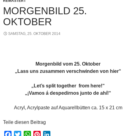
REMASTERT
MORGENBILD 25.
OKTOBER
SAMSTAG, 25. OKTOBER 2014
Morgenbild vom 25. Oktober
„Lass uns zusammen verschwinden von hier“
„Let’s split together from here!“
„¡Vamos á despedirnos junto de ahí!“
Acryl, Acrylpaste auf Aquarellbütten ca. 15 x 21 cm
Teile diesen Beitrag
F
T
W
P
L