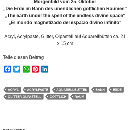
Morgenbild vom 25. Oktober
„Die Erde im Bann des unendlichen göttlichen Raumes“
„The earth under the spell of the endless divine space“
„El mundo magnetizado del espacio divino infinito“
Acryl, Acrylpaste, Glitter, Ölpastell auf Aquarellbütten ca. 21
x 15 cm
Teile diesen Beitrag
F
T
W
P
L
a
w
h
i
i
c
i
a
n
n
e
t
t
t
k
ACRYL
ACRYLPASTE
AQUARELLBÜTTEN
BANN
ERDE
b
t
s
e
e
GLITTER ÖLPASTELL
GÖTTLICH
RAUM
o
e
A
r
d
o
r
p
e
I
k
p
s
n
t