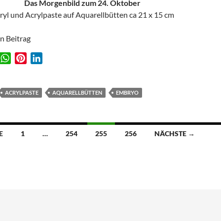
Das Morgenbild zum 24. Oktober
ryl und Acrylpaste auf Aquarellbütten ca 21 x 15 cm
en Beitrag
W
P
L
w
h
i
i
a
n
n
t
t
k
ACRYLPASTE
AQUARELLBÜTTEN
EMBRYO
s
e
e
A
r
d
p
e
I
ion
E
1
…
254
255
256
NÄCHSTE →
p
s
n
t