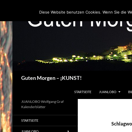
Zum
Inhalt
Diese Website benutzen Cookies. Wenn Sie die W
springen
Suchen
Guten Morgen – ¡KUNST!
STARTSEITE
JUANLOBO
BI
JUANLOBO Wolfgang Graf
Kalenderblätter
STARTSEITE
Schlagwo
JUANLOBO