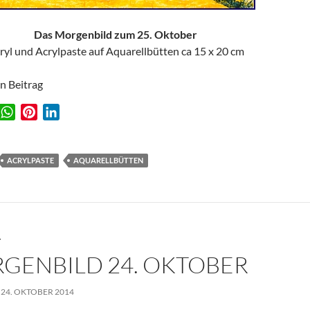
Das Morgenbild zum 25. Oktober
ryl und Acrylpaste auf Aquarellbütten ca 15 x 20 cm
en Beitrag
W
P
L
w
h
i
i
a
n
n
t
t
k
ACRYLPASTE
AQUARELLBÜTTEN
s
e
e
A
r
d
p
e
I
p
s
n
T
t
GENBILD 24. OKTOBER
 24. OKTOBER 2014