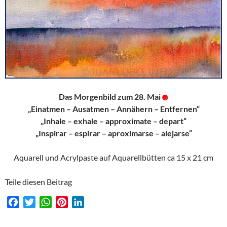
Das Morgenbild zum 28. Mai
„Einatmen – Ausatmen – Annähern – Entfernen“
„Inhale – exhale – approximate – depart“
„Inspirar – espirar – aproximarse – alejarse“
Aquarell und Acrylpaste auf Aquarellbütten ca 15 x 21 cm
Teile diesen Beitrag
F
T
W
P
L
a
w
h
i
i
c
i
a
n
n