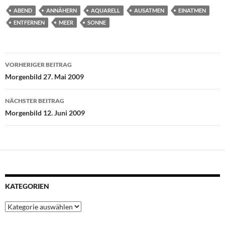
e
t
t
t
k
ABEND
ANNÄHERN
AQUARELL
AUSATMEN
EINATMEN
b
t
s
e
e
ENTFERNEN
MEER
SONNE
o
e
A
r
d
o
r
p
e
I
Beitragsnavigation
k
p
s
n
VORHERIGER BEITRAG
t
Morgenbild 27. Mai 2009
NÄCHSTER BEITRAG
Morgenbild 12. Juni 2009
KATEGORIEN
Kategorien