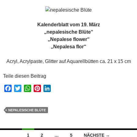
Kalenderblatt vom 19. März
„nepalesische Blüte“
„Nepalese flower“
„Nepalesa flor“
Acryl, Acrylpaste, Glitter auf Aquarellbütten ca. 21 x 15 cm
Teile diesen Beitrag
F
T
W
P
L
a
w
h
i
i
c
i
a
n
n
e
t
t
t
k
NEPALESISCHE BLÜTE
b
t
s
e
e
o
e
A
r
d
o
r
p
e
I
Beitragsnavigation
1
2
…
5
NÄCHSTE →