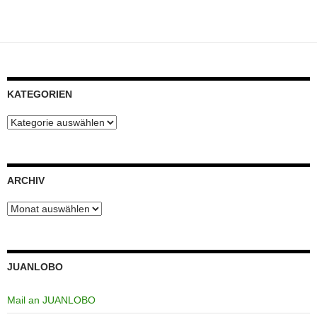
k
p
s
n
t
KATEGORIEN
Kategorien
ARCHIV
Archiv
JUANLOBO
Mail an JUANLOBO