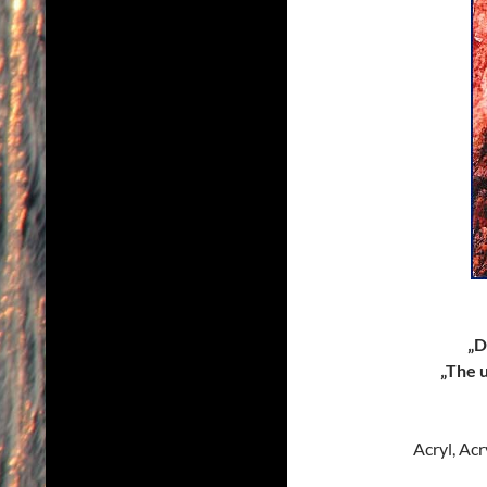
„D
„The 
Acryl, Ac