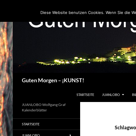
Zum
Inhalt
Diese Website benutzen Cookies. Wenn Sie die W
springen
Suchen
Guten Morgen – ¡KUNST!
STARTSEITE
JUANLOBO
BI
JUANLOBO Wolfgang Graf
Kalenderblätter
STARTSEITE
Schlagwo
JUANLOBO