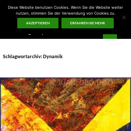
Zum
Diese Website benutzen Cookies. Wenn Sie die Website weiter
Inhalt
nutzen, stimmen Sie der Verwendung von Cookies zu.
springen
AKZEPTIEREN
ERFAHREN SIE MEHR
Suchen
Guten Morgen – ¡KUNST!
PRIMÄR
MENÜ
Schlagwortarchiv: Dynamik