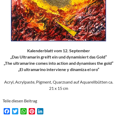
Kalenderblatt vom 12. September
„Das Ultramarin greift ein und dynamisiert das Gold“
„The ultramarine comes into action and dynamises the gold“
„El ultramarino interviene y dinamiza el oro“
Acryl, Acrylpaste, Pigment, Quarzsand auf Aquarellbütten ca.
21 x 15 cm
Teile diesen Beitrag
F
T
W
P
L