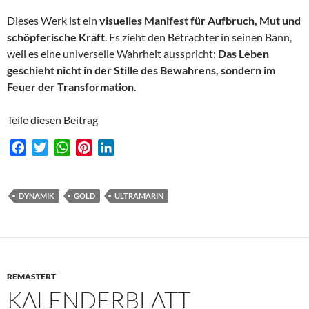
Dieses Werk ist ein
visuelles Manifest für Aufbruch, Mut und
schöpferische Kraft
. Es zieht den Betrachter in seinen Bann,
weil es eine universelle Wahrheit ausspricht:
Das Leben
geschieht nicht in der Stille des Bewahrens, sondern im
Feuer der Transformation.
Teile diesen Beitrag
F
T
W
P
L
a
w
h
i
i
c
i
a
n
n
e
t
t
t
k
DYNAMIK
GOLD
ULTRAMARIN
b
t
s
e
e
o
e
A
r
d
o
r
p
e
I
k
p
s
n
REMASTERT
t
KALENDERBLATT