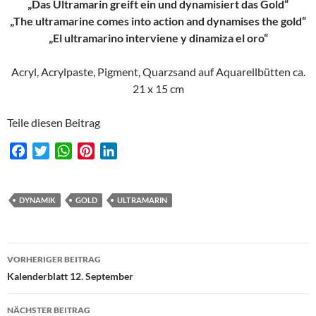
„Das Ultramarin greift ein und dynamisiert das Gold“
„The ultramarine comes into action and dynamises the gold“
„El ultramarino interviene y dinamiza el oro“
Acryl, Acrylpaste, Pigment, Quarzsand auf Aquarellbütten ca.
21 x 15 cm
Teile diesen Beitrag
F
T
W
P
L
a
w
h
i
i
c
i
a
n
n
e
t
t
t
k
DYNAMIK
GOLD
ULTRAMARIN
b
t
s
e
e
o
e
A
r
d
Beitragsnavigation
o
r
p
e
I
VORHERIGER BEITRAG
k
p
s
n
Kalenderblatt 12. September
t
NÄCHSTER BEITRAG