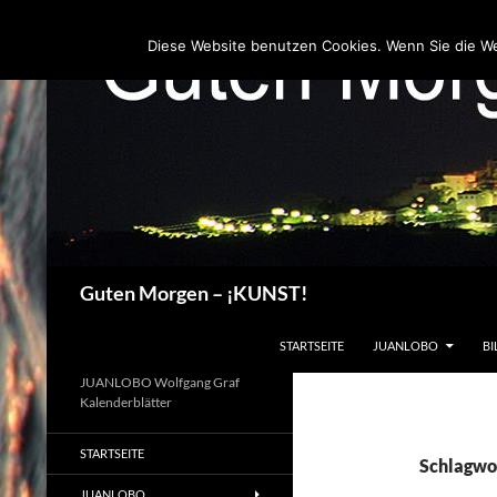
Zum
Inhalt
Diese Website benutzen Cookies. Wenn Sie die W
springen
Suchen
Guten Morgen – ¡KUNST!
STARTSEITE
JUANLOBO
BI
JUANLOBO Wolfgang Graf
Kalenderblätter
STARTSEITE
Schlagwo
JUANLOBO