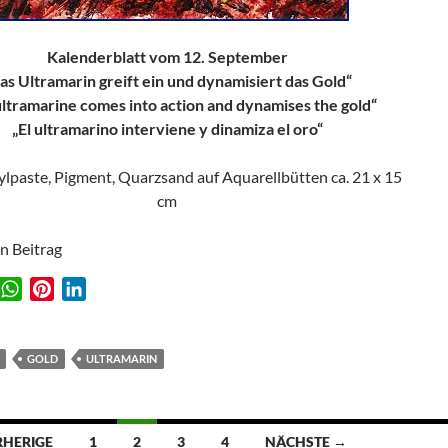
Kalenderblatt vom 12. September
as Ultramarin greift ein und dynamisiert das Gold“
ultramarine comes into action and dynamises the gold“
„El ultramarino interviene y dinamiza el oro“
rylpaste, Pigment, Quarzsand auf Aquarellbütten ca. 21 x 15
cm
en Beitrag
W
P
L
w
h
i
i
a
n
n
t
t
k
GOLD
ULTRAMARIN
s
e
e
A
r
d
p
e
I
ion
RHERIGE
1
2
3
4
NÄCHSTE →