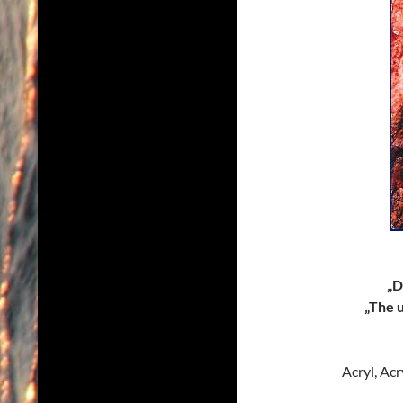
„D
„The 
Acryl, Ac