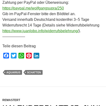
Zahlung per PayPal oder Überweisung:
https://paypal.me/wolfgangsupra/250
Gib im PayPal-Fenster bitte den Bildtitel an.
Versand innerhalb Deutschland kostenfrei 3–5 Tage
Widerrufsrecht 14 Tage (Details siehe Widerrufsbelehrung
https://www.juanlobo.info/widerrufsbelehrung/
).
——————
Teile diesen Beitrag
F
T
W
P
L
a
w
h
i
i
c
i
a
n
n
e
t
t
t
k
AQUARIUS
SCHATTEN
b
t
s
e
e
o
e
A
r
d
o
r
p
e
I
k
p
s
n
REMASTERT
t