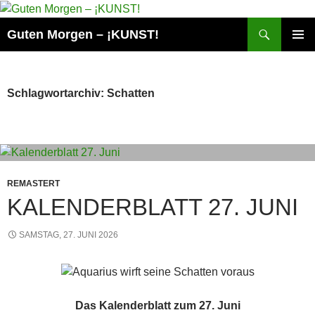
Zum
Inhalt
Suchen
Guten Morgen – ¡KUNST!
springen
PRIMÄR
MENÜ
Schlagwortarchiv: Schatten
REMASTERT
KALENDERBLATT 27. JUNI
SAMSTAG, 27. JUNI 2026
Das Kalenderblatt zum 27. Juni