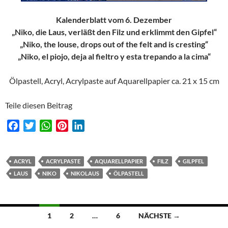
Kalenderblatt vom 6. Dezember
„Niko, die Laus, verläßt den Filz und erklimmt den Gipfel“
„Niko, the louse, drops out of the felt and is cresting“
„Niko, el piojo, deja al fieltro y esta trepando a la cima“
Ölpastell, Acryl, Acrylpaste auf Aquarellpapier ca. 21 x 15 cm
Teile diesen Beitrag
F
T
W
P
L
a
w
h
i
i
c
i
a
n
n
e
t
t
t
k
ACRYL
ACRYLPASTE
AQUARELLPAPIER
FILZ
GILPFEL
b
t
s
e
e
LAUS
NIKO
NIKOLAUS
ÖLPASTELL
o
e
A
r
d
o
r
p
e
I
k
p
s
n
Beitragsnavigation
1
2
…
6
NÄCHSTE →
t