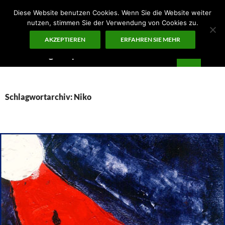
Zum
Diese Website benutzen Cookies. Wenn Sie die Website weiter
Inhalt
nutzen, stimmen Sie der Verwendung von Cookies zu.
springen
AKZEPTIEREN
ERFAHREN SIE MEHR
Suchen
Guten Morgen – ¡KUNST!
PRIMÄR
MENÜ
Schlagwortarchiv: Niko