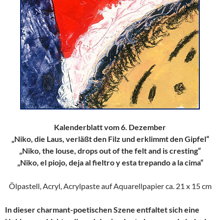
Kalenderblatt vom 6. Dezember
„Niko, die Laus, verläßt den Filz und erklimmt den Gipfel“
„Niko, the louse, drops out of the felt and is cresting“
„Niko, el piojo, deja al fieltro y esta trepando a la cima“
Ölpastell, Acryl, Acrylpaste auf Aquarellpapier ca. 21 x 15 cm
In dieser charmant-poetischen Szene entfaltet sich eine