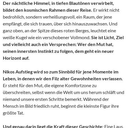
Der nächtliche Himmel, in tiefen Blautönen verwirbelt,
bildet den kosmischen Rahmen dieser Reise.
Er wirkt nicht
bedrohlich, sondern verheißungsvoll, ein Raum, der jene
empfängt, die sich trauen, über sich hinauszuwachsen. Und
ganz oben, an der Spitze dieses roten Berges, leuchtet eine
weiße Kugel wie ein verschobener Vollmond.
Sie ist Licht, Ziel
und vielleicht auch ein Versprechen: Wer den Mut hat,
seinen innersten Instinkt zu folgen, dem geht ein neuer
Horizont auf.
Nikos Aufstieg wird so zum Sinnbild für jene Momente im
Leben, in denen wir den Filz alter Gewohnheiten verlassen.
Er steht für den Mut, die eigene Komfortzone zu
überschreiten, selbst wenn die Welt um uns herum schläft und
niemand unsere ersten Schritte bemerkt. Während der
Mensch im Bild friedlich ruht, beginnt die kleinste Figur ihre
größte Tat.
Und genau darin liegt die Kraft dieser Geschichte:
Eine Laus,