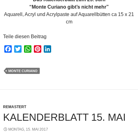
“Monte Curiano gibt’s nicht mehr”
Aquarell, Acryl und Acrylpaste auf Aquarellbütten ca 15 x 21
cm
Teile diesen Beitrag
F
T
W
P
L
a
w
h
i
i
c
i
a
n
n
e
t
t
t
k
MONTE CURIANO
b
t
s
e
e
o
e
A
r
d
o
r
p
e
I
k
p
s
n
REMASTERT
t
KALENDERBLATT 15. MAI
MONTAG, 15. MAI 2017