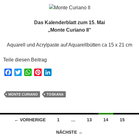
Das Kalenderblatt zum 15. Mai
„Monte Curiano II“
Aquarell und Acrylpaste auf Aquarellbütten ca 15 x 21 cm
Teile diesen Beitrag
F
T
W
P
L
a
w
h
i
i
c
i
a
n
n
e
t
t
t
k
MONTE CURIANO
TOSKANA
b
t
s
e
e
o
e
A
r
d
o
r
p
e
I
Beitragsnavigation
← VORHERIGE
1
…
13
14
15
k
p
s
n
t
NÄCHSTE →