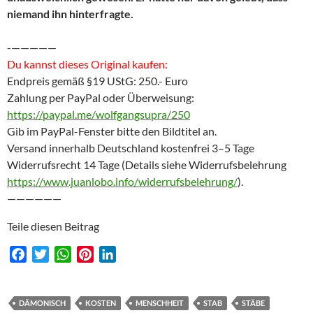
niemand ihn hinterfragte.
-—————
Du kannst dieses Original kaufen:
Endpreis gemäß §19 UStG: 250.- Euro
Zahlung per PayPal oder Überweisung:
https://paypal.me/wolfgangsupra/250
Gib im PayPal-Fenster bitte den Bildtitel an.
Versand innerhalb Deutschland kostenfrei 3–5 Tage
Widerrufsrecht 14 Tage (Details siehe Widerrufsbelehrung
https://www.juanlobo.info/widerrufsbelehrung/
).
——————
Teile diesen Beitrag
F
T
W
P
L
a
w
h
i
i
c
i
a
n
n
e
t
t
t
k
DÄMONISCH
KOSTEN
MENSCHHEIT
STAB
STÄBE