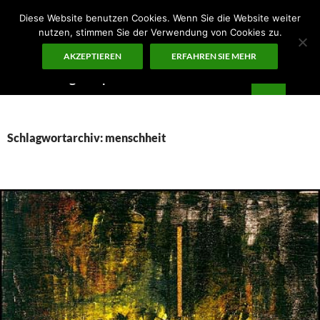
Zum
Diese Website benutzen Cookies. Wenn Sie die Website weiter
Inhalt
nutzen, stimmen Sie der Verwendung von Cookies zu.
springen
AKZEPTIEREN
ERFAHREN SIE MEHR
Suchen
Guten Morgen – ¡KUNST!
PRIMÄR
MENÜ
Schlagwortarchiv: menschheit