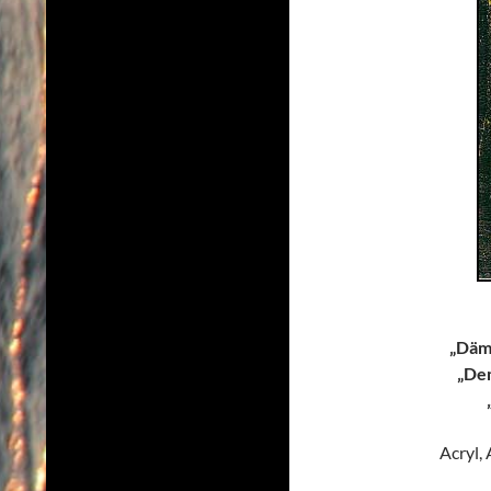
„Dämo
„Dem
Acryl,