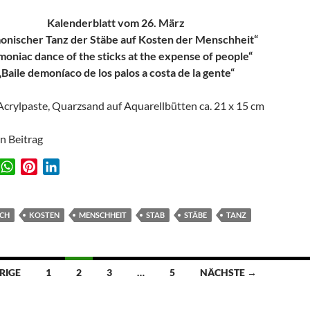
Kalenderblatt vom 26. März
nischer Tanz der Stäbe auf Kosten der Menschheit“
oniac dance of the sticks at the expense of people“
„Baile demoníaco de los palos a costa de la gente“
 Acrylpaste, Quarzsand auf Aquarellbütten ca. 21 x 15 cm
en Beitrag
W
P
L
w
h
i
i
a
n
n
t
t
k
CH
KOSTEN
MENSCHHEIT
STAB
STÄBE
TANZ
s
e
e
A
r
d
p
e
I
ion
RIGE
1
2
3
…
5
NÄCHSTE →
p
s
n
t