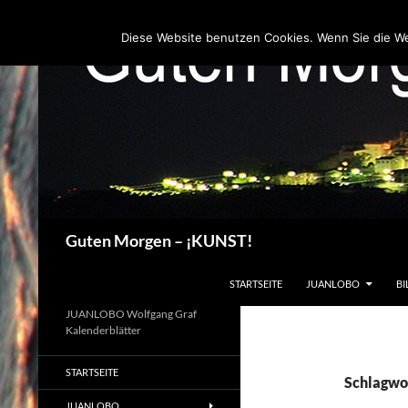
Zum
Inhalt
Diese Website benutzen Cookies. Wenn Sie die W
springen
Suchen
Guten Morgen – ¡KUNST!
STARTSEITE
JUANLOBO
BI
JUANLOBO Wolfgang Graf
Kalenderblätter
STARTSEITE
Schlagwo
JUANLOBO