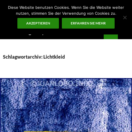
Zum
Diese Website benutzen Cookies. Wenn Sie die Website weiter
Inhalt
nutzen, stimmen Sie der Verwendung von Cookies zu.
springen
AKZEPTIEREN
ERFAHREN SIE MEHR
Suchen
Guten Morgen – ¡KUNST!
PRIMÄR
MENÜ
Schlagwortarchiv: Lichtkleid