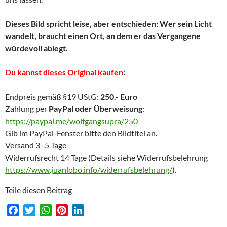
Dieses Bild spricht leise, aber entschieden: Wer sein Licht
wandelt, braucht einen Ort, an dem er das Vergangene
würdevoll ablegt.
Du kannst dieses Original kaufen
:
Endpreis gemäß §19 UStG:
250.- Euro
Zahlung per
PayPal oder Überweisung
:
https://paypal.me/wolfgangsupra/250
Gib im PayPal-Fenster bitte den Bildtitel an.
Versand 3–5 Tage
Widerrufsrecht 14 Tage (Details siehe Widerrufsbelehrung
https://www.juanlobo.info/widerrufsbelehrung/
).
Teile diesen Beitrag
F
T
W
P
L
a
w
h
i
i