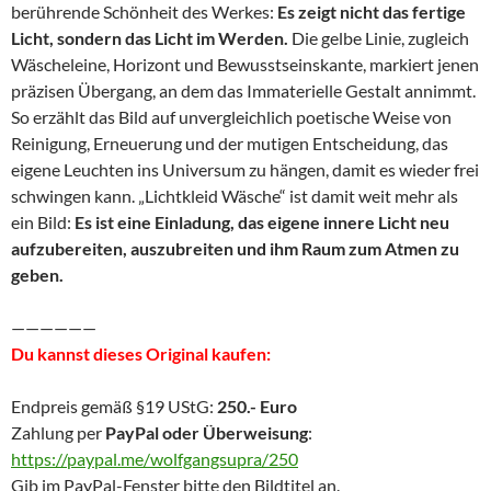
berührende Schönheit des Werkes:
Es zeigt nicht das fertige
Licht, sondern das Licht im Werden.
Die gelbe Linie, zugleich
Wäscheleine, Horizont und Bewusstseinskante, markiert jenen
präzisen Übergang, an dem das Immaterielle Gestalt annimmt.
So erzählt das Bild auf unvergleichlich poetische Weise von
Reinigung, Erneuerung und der mutigen Entscheidung, das
eigene Leuchten ins Universum zu hängen, damit es wieder frei
schwingen kann. „Lichtkleid Wäsche“ ist damit weit mehr als
ein Bild:
Es ist eine Einladung, das eigene innere Licht neu
aufzubereiten, auszubreiten und ihm Raum zum Atmen zu
geben.
——————
Du kannst dieses Original kaufen:
Endpreis gemäß §19 UStG:
250.- Euro
Zahlung per
PayPal oder Überweisung
:
https://paypal.me/wolfgangsupra/250
Gib im PayPal-Fenster bitte den Bildtitel an.