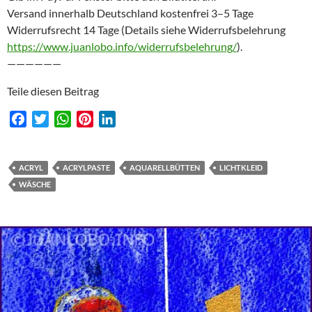
Versand innerhalb Deutschland kostenfrei 3–5 Tage
Widerrufsrecht 14 Tage (Details siehe Widerrufsbelehrung
https://www.juanlobo.info/widerrufsbelehrung/
).
——————
Teile diesen Beitrag
F
T
W
P
L
a
w
h
i
i
c
i
a
n
n
e
t
t
t
k
ACRYL
ACRYLPASTE
AQUARELLBÜTTEN
LICHTKLEID
b
t
s
e
e
WÄSCHE
o
e
A
r
d
o
r
p
e
I
k
p
s
n
t