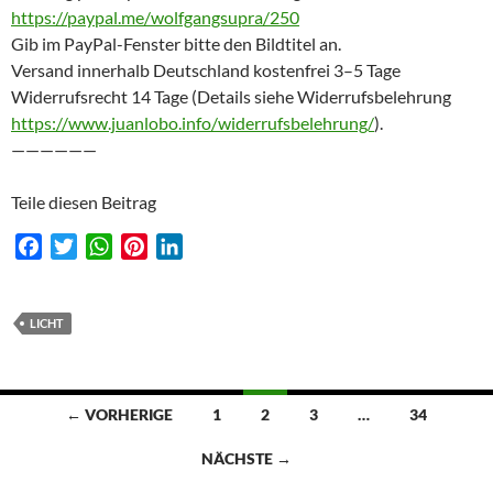
https://paypal.me/wolfgangsupra/250
Gib im PayPal-Fenster bitte den Bildtitel an.
Versand innerhalb Deutschland kostenfrei 3–5 Tage
Widerrufsrecht 14 Tage (Details siehe Widerrufsbelehrung
https://www.juanlobo.info/widerrufsbelehrung/
).
——————
Teile diesen Beitrag
F
T
W
P
L
a
w
h
i
i
c
i
a
n
n
e
t
t
t
k
LICHT
b
t
s
e
e
o
e
A
r
d
o
r
p
e
I
Beitragsnavigation
← VORHERIGE
1
2
3
…
34
k
p
s
n
t
NÄCHSTE →