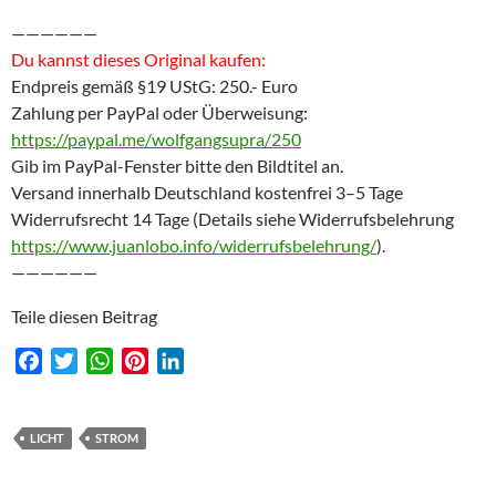
——————
Du kannst dieses Original kaufen:
Endpreis gemäß §19 UStG: 250.- Euro
Zahlung per PayPal oder Überweisung:
https://paypal.me/wolfgangsupra/250
Gib im PayPal-Fenster bitte den Bildtitel an.
Versand innerhalb Deutschland kostenfrei 3–5 Tage
Widerrufsrecht 14 Tage (Details siehe Widerrufsbelehrung
https://www.juanlobo.info/widerrufsbelehrung/
).
——————
Teile diesen Beitrag
F
T
W
P
L
a
w
h
i
i
c
i
a
n
n
e
t
t
t
k
LICHT
STROM
b
t
s
e
e
o
e
A
r
d