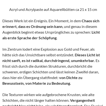
Acryl und Acrylpaste auf Aquarellbütten ca 21 x 15 cm
Dieses Werk ist ein Ereignis. Ein Moment, in dem
Chaos sich
erinnert, dass es Ordnung sein kann
, und genau in diesem
Augenblick beginnt etwas Ursprüngliches zu sprechen:
Licht
als erste Sprache der Schöpfung
.
Im Zentrum lodert eine Explosion aus Gold und Feuer, als
hätte sich das Unsichtbare selbst entzündet.
Dieses Licht ist
nicht sanft, es ist radikal, durchdringend, unumkehrbar.
Es
frisst sich durch die dunklen Strukturen, durchbricht die
schweren, erdigen Schichten und lässt keinen Zweifel daran,
dass hier ein Übergang stattfindet:
von Dichte zu
Bewusstsein, von Materie zu Bedeutung.
Die Texturen wirken wie aufgebrochene Krusten, wie alte
Schichten, die nicht länger halten können.
Vergangenheit
zerbricht hier nicht leise, sie wird transformiert.
Das Dunkel