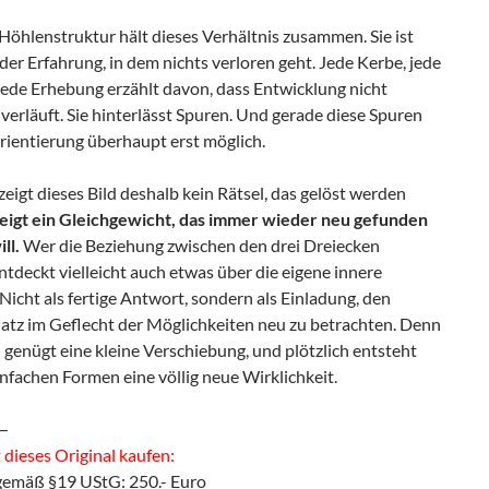
Höhlenstruktur hält dieses Verhältnis zusammen. Sie ist
er Erfahrung, in dem nichts verloren geht. Jede Kerbe, jede
jede Erhebung erzählt davon, dass Entwicklung nicht
 verläuft. Sie hinterlässt Spuren. Und gerade diese Spuren
ientierung überhaupt erst möglich.
 zeigt dieses Bild deshalb kein Rätsel, das gelöst werden
zeigt ein Gleichgewicht, das immer wieder neu gefunden
ll.
Wer die Beziehung zwischen den drei Dreiecken
ntdeckt vielleicht auch etwas über die eigene innere
icht als fertige Antwort, sondern als Einladung, den
latz im Geflecht der Möglichkeiten neu zu betrachten. Denn
genügt eine kleine Verschiebung, und plötzlich entsteht
infachen Formen eine völlig neue Wirklichkeit.
—
dieses Original kaufen:
gemäß §19 UStG: 250.- Euro