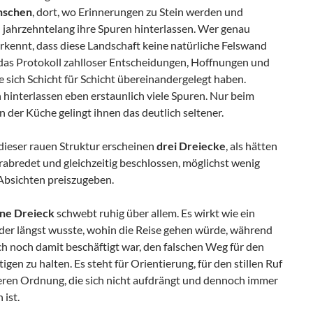
nschen
, dort, wo Erinnerungen zu Stein werden und
jahrzehntelang ihre Spuren hinterlassen. Wer genau
erkennt, dass diese Landschaft keine natürliche Felswand
st das Protokoll zahlloser Entscheidungen, Hoffnungen und
e sich Schicht für Schicht übereinandergelegt haben.
hinterlassen eben erstaunlich viele Spuren. Nur beim
der Küche gelingt ihnen das deutlich seltener.
dieser rauen Struktur erscheinen
drei Dreiecke
, als hätten
erabredet und gleichzeitig beschlossen, möglichst wenig
 Absichten preiszugeben.
ene Dreieck
schwebt ruhig über allem. Es wirkt wie ein
der längst wusste, wohin die Reise gehen würde, während
h noch damit beschäftigt war, den falschen Weg für den
htigen zu halten. Es steht für Orientierung, für den stillen Ruf
eren Ordnung, die sich nicht aufdrängt und dennoch immer
ist.