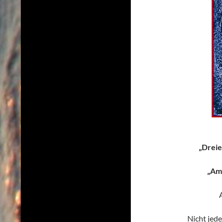
„Dreie
„Amo
Nicht jede