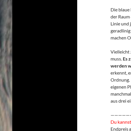
Die blaue 
der Raum d
Linie und 
geradlinig
machen Or
Vielleicht
muss.
Es 
werden wi
erkennt, e
Ordnung. N
eigenen P
manchmal 
aus drei e
—————
Du kannst 
Endpreis 