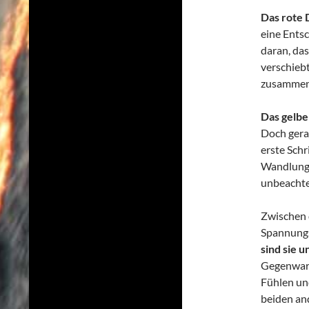
Das rote 
eine Entsc
daran, das
verschieb
zusammeng
Das gelbe
Doch gerad
erste Schr
Wandlungen
unbeachte
Zwischen 
Spannungs
sind sie 
Gegenwart
Fühlen un
beiden an