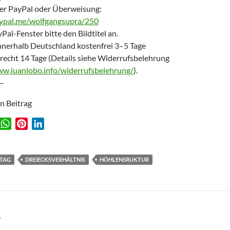
er PayPal oder Überweisung:
aypal.me/wolfgangsupra/250
Pal-Fenster bitte den Bildtitel an.
nnerhalb Deutschland kostenfrei 3–5 Tage
recht 14 Tage (Details siehe Widerrufsbelehrung
ww.juanlobo.info/widerrufsbelehrung/
).
—
en Beitrag
W
P
L
w
h
i
i
a
n
n
t
t
k
TAG
DREIECKSVERHÄLTNIS
HÖHLENSRUKTUR
s
e
e
A
r
d
p
e
I
p
s
n
T
t