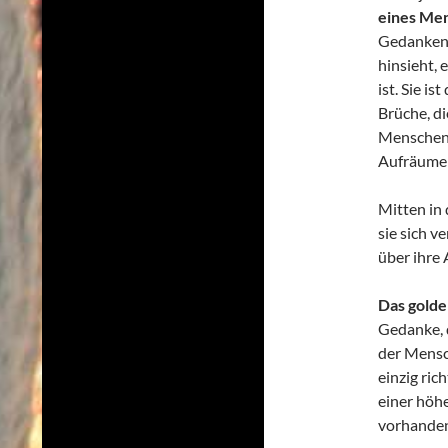
eines Me
Gedanken 
hinsieht, 
ist. Sie i
Brüche, di
Menschen 
Aufräumen 
Mitten in 
sie sich v
über ihre
Das gold
Gedanke, 
der Mensc
einzig ric
einer höh
vorhanden 