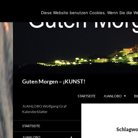
Zum
Inhalt
Diese Website benutzen Cookies. Wenn Sie die W
springen
Suchen
Guten Morgen – ¡KUNST!
STARTSEITE
JUANLOBO
BI
JUANLOBO Wolfgang Graf
Kalenderblätter
STARTSEITE
Schlagwo
JUANLOBO