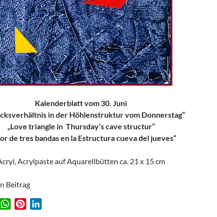
Kalenderblatt vom 30. Juni
cksverhältnis in der Höhlenstruktur vom Donnerstag“
„Love triangle in Thursday’s cave structur“
r de tres bandas en la Estructura cueva del jueves“
Acryl, Acrylpaste auf Aquarellbütten ca. 21 x 15 cm
en Beitrag
W
P
L
w
h
i
i