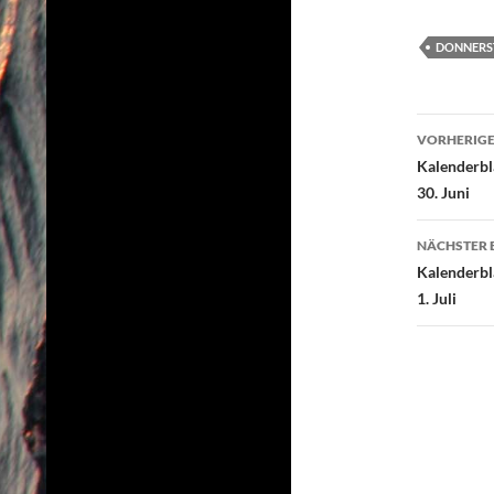
c
i
e
t
DONNERS
b
t
o
e
Beitr
o
r
VORHERIGE
k
Kalenderbl
30. Juni
NÄCHSTER 
Kalenderbl
1. Juli