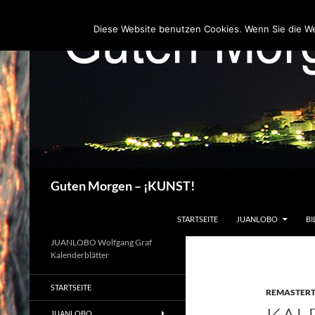
Zum
Inhalt
Diese Website benutzen Cookies. Wenn Sie die W
springen
Suchen
Guten Morgen – ¡KUNST!
STARTSEITE
JUANLOBO
BI
JUANLOBO Wolfgang Graf
Kalenderblätter
STARTSEITE
REMASTER
JUANLOBO