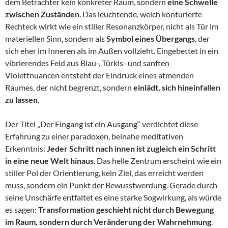
dem Betrachter kein konkreter Raum, sondern
eine Schwelle
zwischen Zuständen
. Das leuchtende, weich konturierte
Rechteck wirkt wie ein stiller Resonanzkörper, nicht als Tür im
materiellen Sinn, sondern als
Symbol eines Übergangs
, der
sich eher im Inneren als im Außen vollzieht. Eingebettet in ein
vibrierendes Feld aus Blau-, Türkis- und sanften
Violettnuancen entsteht der Eindruck eines atmenden
Raumes, der nicht begrenzt, sondern
einlädt, sich hineinfallen
zu lassen
.
Der Titel „Der Eingang ist ein Ausgang“ verdichtet diese
Erfahrung zu einer paradoxen, beinahe meditativen
Erkenntnis:
Jeder Schritt nach innen ist zugleich ein Schritt
in eine neue Welt hinaus
. Das helle Zentrum erscheint wie ein
stiller Pol der Orientierung, kein Ziel, das erreicht werden
muss, sondern ein Punkt der Bewusstwerdung. Gerade durch
seine Unschärfe entfaltet es eine starke Sogwirkung, als würde
es sagen:
Transformation geschieht nicht durch Bewegung
im Raum, sondern durch Veränderung der Wahrnehmung
.