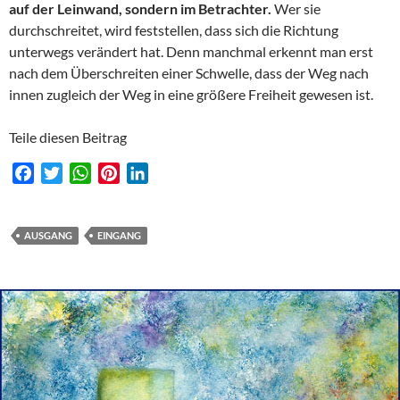
auf der Leinwand, sondern im Betrachter.
Wer sie
durchschreitet, wird feststellen, dass sich die Richtung
unterwegs verändert hat. Denn manchmal erkennt man erst
nach dem Überschreiten einer Schwelle, dass der Weg nach
innen zugleich der Weg in eine größere Freiheit gewesen ist.
Teile diesen Beitrag
F
T
W
P
L
a
w
h
i
i
c
i
a
n
n
e
t
t
t
k
AUSGANG
EINGANG
b
t
s
e
e
o
e
A
r
d
o
r
p
e
I
k
p
s
n
t