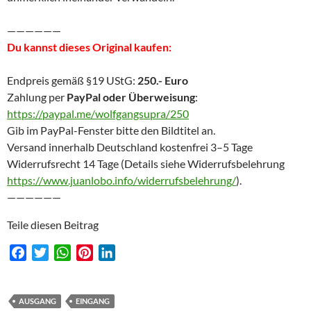
——————
Du kannst dieses Original kaufen:
Endpreis gemäß §19 UStG:
250.- Euro
Zahlung per
PayPal oder Überweisung
:
https://paypal.me/wolfgangsupra/250
Gib im PayPal-Fenster bitte den Bildtitel an.
Versand innerhalb Deutschland kostenfrei 3–5 Tage
Widerrufsrecht 14 Tage (Details siehe Widerrufsbelehrung
https://www.juanlobo.info/widerrufsbelehrung/
).
——————
Teile diesen Beitrag
F
T
W
P
L
a
w
h
i
i
c
i
a
n
n
e
t
t
t
k
AUSGANG
EINGANG