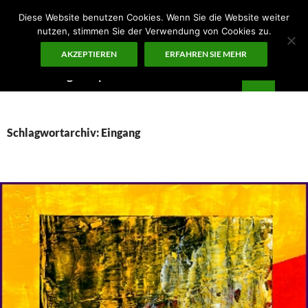
Zum
Diese Website benutzen Cookies. Wenn Sie die Website weiter
Inhalt
nutzen, stimmen Sie der Verwendung von Cookies zu.
springen
AKZEPTIEREN
ERFAHREN SIE MEHR
Suchen
Guten Morgen – ¡KUNST!
PRIMÄR
MENÜ
Schlagwortarchiv: Eingang