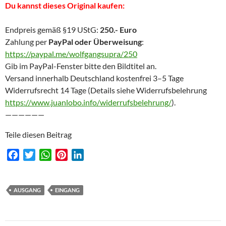
Du kannst dieses Original kaufen:
Endpreis gemäß §19 UStG:
250.- Euro
Zahlung per
PayPal oder Überweisung
:
https://paypal.me/wolfgangsupra/250
Gib im PayPal-Fenster bitte den Bildtitel an.
Versand innerhalb Deutschland kostenfrei 3–5 Tage
Widerrufsrecht 14 Tage (Details siehe Widerrufsbelehrung
https://www.juanlobo.info/widerrufsbelehrung/
).
——————
Teile diesen Beitrag
F
T
W
P
L
a
w
h
i
i
c
i
a
n
n
e
t
t
t
k
AUSGANG
EINGANG
b
t
s
e
e
o
e
A
r
d