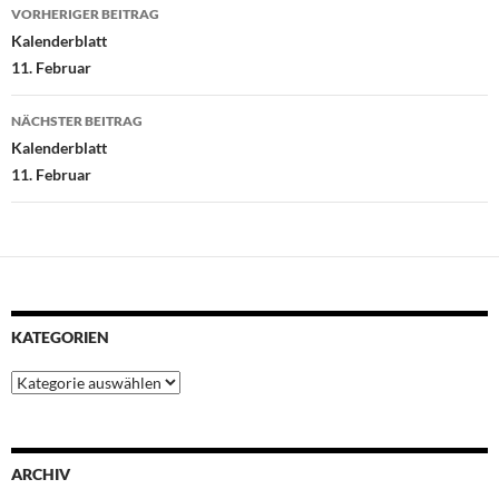
Beitragsnavigation
o
r
p
e
I
VORHERIGER BEITRAG
k
p
s
n
Kalenderblatt
t
11. Februar
NÄCHSTER BEITRAG
Kalenderblatt
11. Februar
KATEGORIEN
Kategorien
ARCHIV