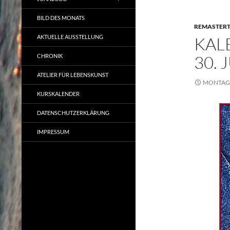
BILD DES MONATS
REMASTER
AKTUELLE AUSSTELLUNG
KAL
30. 
CHRONIK
ATELIER FÜR LEBENSKUNST
MONTAG, 
KURSKALENDER
DATENSCHUTZERKLÄRUNG
IMPRESSUM