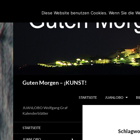
Zum
Inhalt
Diese Website benutzen Cookies. Wenn Sie die W
springen
Suchen
Guten Morgen – ¡KUNST!
STARTSEITE
JUANLOBO
BI
JUANLOBO Wolfgang Graf
Kalenderblätter
STARTSEITE
Schlagwo
JUANLOBO