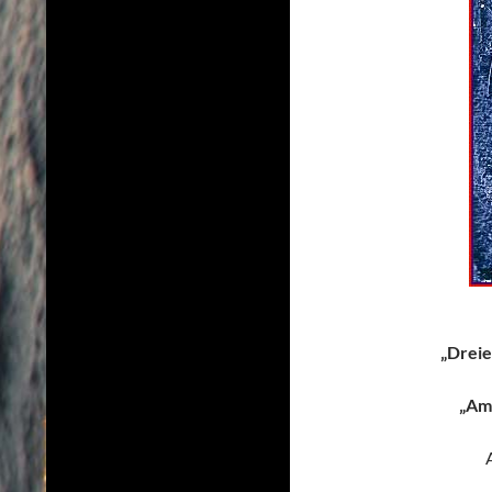
„Dreie
„Amo