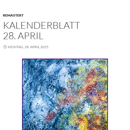
o
r
p
e
I
k
p
s
n
REMASTERT
t
KALENDERBLATT
28. APRIL
MONTAG, 28. APRIL 2025