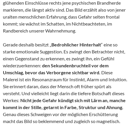
glühenden Einschlüsse rechts jene psychischen Brandherde
markieren, die längst aktiv sind. Das Bild erzählt also von jener
uralten menschlichen Erfahrung, dass Gefahr selten frontal
kommt; sie wächst im Schatten, im Nichtbeachteten, im
Randbereich unserer Wahrnehmung.
Gerade deshalb besitzt „
Bedrohlicher Hinterhalt
“ eine so
starke emotionale Suggestion. Es zwingt den Betrachter nicht,
einen Gegenstand zu erkennen, es zwingt ihn, ein Gefühl
wiederzuerkennen:
den Sekundenbruchteil vor dem
Umschlag, bevor das Verborgene sichtbar wird.
Diese
Malerei ist ein Resonanzraum für Instinkt, Alarm und Intuition.
Sie erinnert daran, dass der Mensch oft früher spürt als
versteht. Und vielleicht liegt darin die tiefere Botschaft dieses
Werkes:
Nicht jede Gefahr kündigt sich mit Lärm an, manche
kommt in der Stille, getarnt in Farbe, Struktur und Ahnung.
Genau dieses Schweigen vor der möglichen Erschütterung
macht das Bild so beklemmend und zugleich so magnetisch.