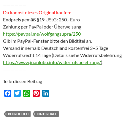
——————
Du kannst dieses Original kaufen:
Endpreis gemäß §19 UStG: 250.- Euro
Zahlung per PayPal oder Überweisung:
https://paypal.me/wolfgangsupra/250
Gib im PayPal-Fenster bitte den Bildtitel an.
Versand innerhalb Deutschland kostenfrei 3–5 Tage
Widerrufsrecht 14 Tage (Details siehe Widerrufsbelehrung
https://www.juanlobo.info/widerrufsbelehrung/
).
——————
Teile diesen Beitrag
F
T
W
P
L
a
w
h
i
i
c
i
a
n
n
e
t
t
t
k
BEDROHLICH
HINTERHALT
b
t
s
e
e
o
e
A
r
d