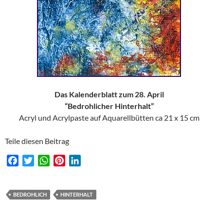
Das Kalenderblatt zum 28. April
“Bedrohlicher Hinterhalt”
Acryl und Acrylpaste auf Aquarellbütten ca 21 x 15 cm
Teile diesen Beitrag
F
T
W
P
L
a
w
h
i
i
c
i
a
n
n
e
t
t
t
k
BEDROHLICH
HINTERHALT
b
t
s
e
e