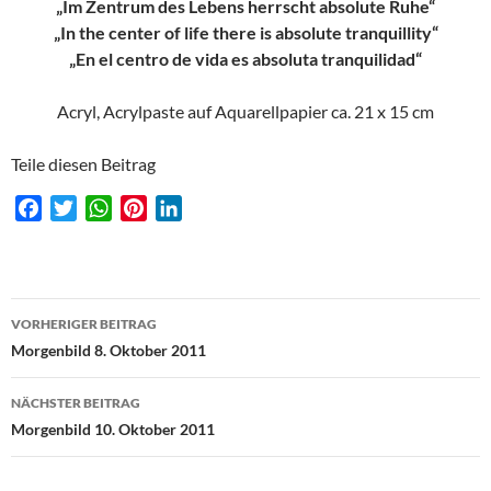
„Im Zentrum des Lebens herrscht absolute Ruhe“
„In the center of life there is absolute tranquillity“
„En el centro de vida es absoluta tranquilidad“
Acryl, Acrylpaste auf Aquarellpapier ca. 21 x 15 cm
Teile diesen Beitrag
F
T
W
P
L
a
w
h
i
i
c
i
a
n
n
e
t
t
t
k
Beitragsnavigation
b
t
s
e
e
VORHERIGER BEITRAG
o
e
A
r
d
Morgenbild 8. Oktober 2011
o
r
p
e
I
k
p
s
n
NÄCHSTER BEITRAG
t
Morgenbild 10. Oktober 2011