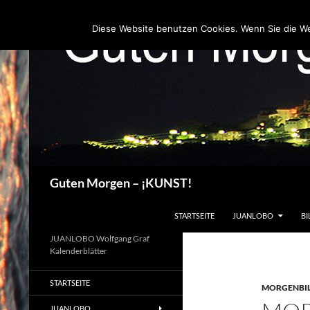
Zum
Inhalt
Diese Website benutzen Cookies. Wenn Sie die W
springen
Suchen
Guten Morgen – ¡KUNST!
STARTSEITE
JUANLOBO
BI
JUANLOBO Wolfgang Graf
Kalenderblätter
STARTSEITE
MORGENBI
JUANLOBO