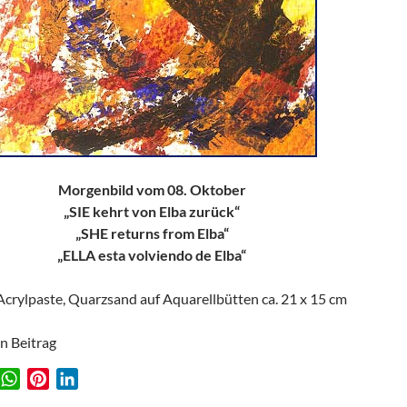
Morgenbild vom 08. Oktober
„SIE kehrt von Elba zurück“
„SHE returns from Elba“
„ELLA esta volviendo de Elba“
 Acrylpaste, Quarzsand auf Aquarellbütten ca. 21 x 15 cm
en Beitrag
W
P
L
w
h
i
i