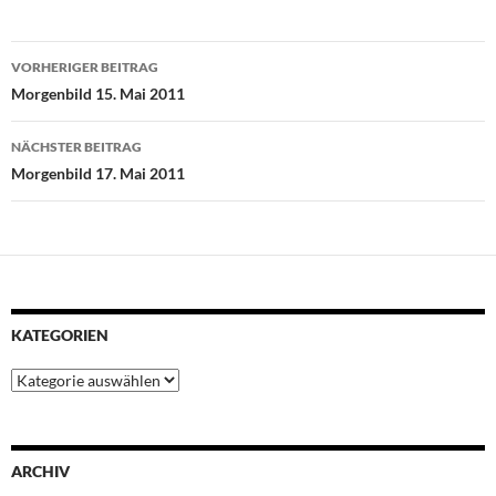
c
i
a
n
n
e
t
t
t
k
Beitragsnavigation
b
t
s
e
e
VORHERIGER BEITRAG
o
e
A
r
d
Morgenbild 15. Mai 2011
o
r
p
e
I
k
p
s
n
NÄCHSTER BEITRAG
t
Morgenbild 17. Mai 2011
KATEGORIEN
Kategorien
ARCHIV