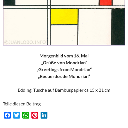
Morgenbild vom 16. Mai
„Grüße von Mondrian“
„Greetings from Mondrian“
„Recuerdos de Mondrian“
Edding, Tusche auf Bambuspapier ca 15 x 21 cm
Teile diesen Beitrag
F
T
W
P
L
a
w
h
i
i