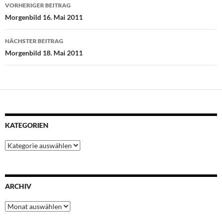
Beitragsnavigation
b
t
s
e
e
VORHERIGER BEITRAG
o
e
A
r
d
Morgenbild 16. Mai 2011
o
r
p
e
I
k
p
s
n
NÄCHSTER BEITRAG
t
Morgenbild 18. Mai 2011
KATEGORIEN
Kategorien
ARCHIV
Archiv