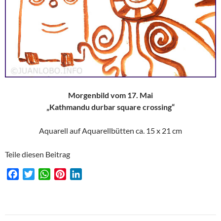
Morgenbild vom 17. Mai
„Kathmandu durbar square crossing“
Aquarell auf Aquarellbütten ca. 15 x 21 cm
Teile diesen Beitrag
F
T
W
P
L
a
w
h
i
i
c
i
a
n
n
e
t
t
t
k