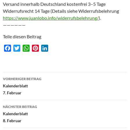
Versand innerhalb Deutschland kostenfrei 3–5 Tage
Widerrufsrecht 14 Tage (Details siehe Widerrufsbelehrung
https://www.juanlobo.info/widerrufsbelehrung/
).
——————
Teile diesen Beitrag
F
T
W
P
L
a
w
h
i
i
c
i
a
n
n
e
t
t
t
k
Beitragsnavigation
b
t
s
e
e
VORHERIGER BEITRAG
o
e
A
r
d
Kalenderblatt
o
r
p
e
I
7. Februar
k
p
s
n
t
NÄCHSTER BEITRAG
Kalenderblatt
8. Februar