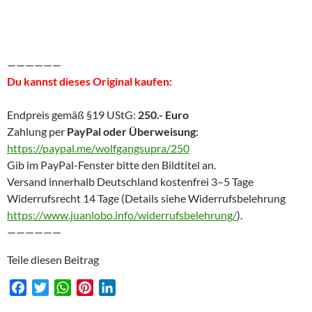
——————
Du kannst dieses Original kaufen:
Endpreis gemäß §19 UStG:
250.- Euro
Zahlung per
PayPal oder Überweisung
:
https://paypal.me/wolfgangsupra/250
Gib im PayPal-Fenster bitte den Bildtitel an.
Versand innerhalb Deutschland kostenfrei 3–5 Tage
Widerrufsrecht 14 Tage (Details siehe Widerrufsbelehrung
https://www.juanlobo.info/widerrufsbelehrung/
).
——————
Teile diesen Beitrag
F
T
W
P
L
a
w
h
i
i