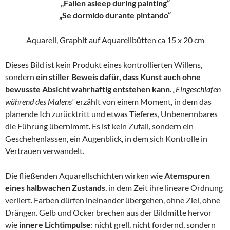
„Fallen asleep during painting“
„Se dormido durante pintando“
Aquarell, Graphit auf Aquarellbütten ca 15 x 20 cm
Dieses Bild ist kein Produkt eines kontrollierten Willens,
sondern
ein stiller Beweis dafür, dass Kunst auch ohne
bewusste Absicht wahrhaftig entstehen kann
.
„Eingeschlafen
während des Malens“
erzählt von einem Moment, in dem das
planende Ich zurücktritt und etwas Tieferes, Unbenennbares
die Führung übernimmt. Es ist kein Zufall, sondern ein
Geschehenlassen, ein Augenblick, in dem sich Kontrolle in
Vertrauen verwandelt.
Die fließenden Aquarellschichten wirken wie
Atemspuren
eines halbwachen Zustands
, in dem Zeit ihre lineare Ordnung
verliert. Farben dürfen ineinander übergehen, ohne Ziel, ohne
Drängen. Gelb und Ocker brechen aus der Bildmitte hervor
wie
innere Lichtimpulse
: nicht grell, nicht fordernd, sondern