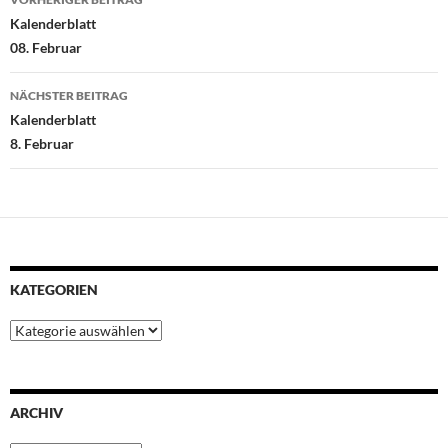
o
e
A
r
d
Kalenderblatt
o
r
p
e
I
08. Februar
k
p
s
n
t
NÄCHSTER BEITRAG
Kalenderblatt
8. Februar
KATEGORIEN
Kategorien
ARCHIV