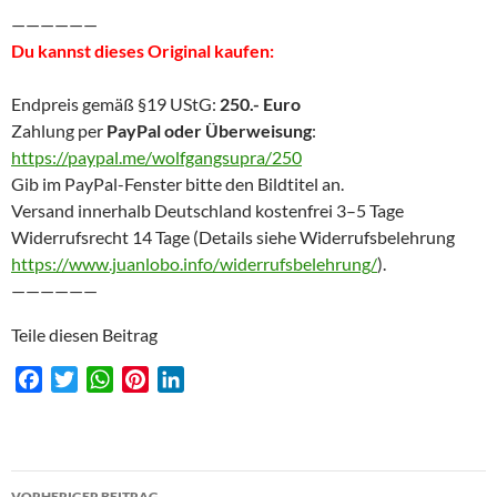
——————
Du kannst dieses Original kaufen:
Endpreis gemäß §19 UStG:
250.- Euro
Zahlung per
PayPal oder Überweisung
:
https://paypal.me/wolfgangsupra/250
Gib im PayPal-Fenster bitte den Bildtitel an.
Versand innerhalb Deutschland kostenfrei 3–5 Tage
Widerrufsrecht 14 Tage (Details siehe Widerrufsbelehrung
https://www.juanlobo.info/widerrufsbelehrung/
).
——————
Teile diesen Beitrag
F
T
W
P
L
a
w
h
i
i
c
i
a
n
n
e
t
t
t
k
Beitragsnavigation
b
t
s
e
e
VORHERIGER BEITRAG