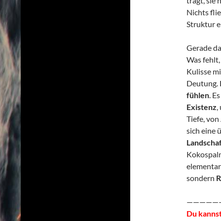
trägt, sie
Nichts fli
Struktur e
Gerade d
Was fehlt,
Kulisse mi
Deutung. D
fühlen
. E
Existenz
,
Tiefe, von
sich eine
Landschaf
Kokospalm
elementar.
sondern
R
—————
Du kannst