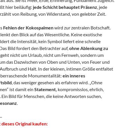
 hält aus. Sie ist Meer, Erde, Erinnerung, Fundament zugleich.
eßt hier beiläufig:
jede Schicht behauptet Präsenz
, jede
rzählt von Reibung, von Widerstand, von gelebter Zeit.
as
Fehlen der Kokospalmen
wird zur zentralen Botschaft.
 lenkt den Blick auf das Wesentliche. Keine exotische
ldert die Intensität, kein Symbol liefert eine schnelle
as Bild fordert den Betrachter auf,
ohne Ablenkung zu
s geht nicht um Urlaub, nicht um Fernweh, sondern um
 um das Dazwischen von Oben und Unten, von Feuer und
 Aufbruch und Halt. In der kleinen, intimen Größe entfaltet
 überraschende Monumentalität:
ein inneres
tsbild
, das weniger gesehen als erfahren wird. „Ohne
en“ ist damit ein
Statement,
kompromisslos, ehrlich,
 Ein Bild für Menschen, die keine Antworten suchen,
esonanz
.
—
 dieses Original kaufen: