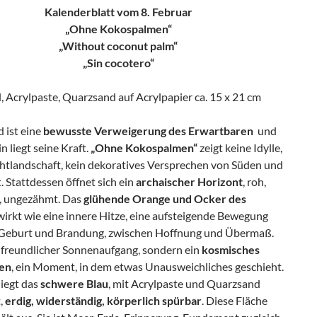
Kalenderblatt vom 8. Februar
„Ohne Kokospalmen“
„Without coconut palm“
„Sin cocotero“
, Acrylpaste, Quarzsand auf Acrylpapier ca. 15 x 21 cm
d ist eine
bewusste Verweigerung des Erwartbaren
und
n liegt seine Kraft.
„Ohne Kokospalmen“
zeigt keine Idylle,
chtlandschaft, kein dekoratives Versprechen von Süden und
 Stattdessen öffnet sich ein
archaischer Horizont
, roh,
, ungezähmt. Das
glühende Orange und Ocker des
irkt wie eine innere Hitze, eine aufsteigende Bewegung
Geburt und Brandung, zwischen Hoffnung und Übermaß.
n freundlicher Sonnenaufgang, sondern ein
kosmisches
en
, ein Moment, in dem etwas Unausweichliches geschieht.
liegt das
schwere Blau
, mit Acrylpaste und Quarzsand
,
erdig, widerständig, körperlich spürbar
. Diese Fläche