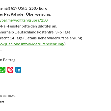
gemäß §19 UStG:
250.- Euro
er
PayPal oder Überweisung
:
aypal.me/wolfgangsupra/250
Pal-Fenster bitte den Bildtitel an.
nnerhalb Deutschland kostenfrei 3–5 Tage
recht 14 Tage (Details siehe Widerrufsbelehrung
ww.juanlobo.info/widerrufsbelehrung/
).
—
en Beitrag
W
P
L
w
h
i
i
a
n
n
t
t
k
agsnavigation
s
e
e
R BEITRAG
A
r
d
att
p
e
I