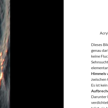
Acryl
Dieses Bil
genau dari
keine Flu
Sehnsucht.
elementar
Himmels
w
zwischen 
Es ist kei
Aufbrech
Darunter 
verdichtet