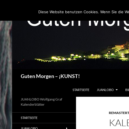
Zum
Inhalt
Diese Website benutzen Cookies. Wenn Sie die W
springen
Suchen
Guten Morgen – ¡KUNST!
STARTSEITE
JUANLOBO
BI
JUANLOBO Wolfgang Graf
Kalenderblätter
REMASTER
STARTSEITE
KAL
JUANLOBO