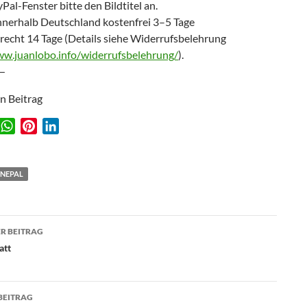
Pal-Fenster bitte den Bildtitel an.
nnerhalb Deutschland kostenfrei 3–5 Tage
recht 14 Tage (Details siehe Widerrufsbelehrung
ww.juanlobo.info/widerrufsbelehrung/
).
—
en Beitrag
W
P
L
w
h
i
i
a
n
n
t
t
k
NEPAL
s
e
e
A
r
d
agsnavigation
p
e
I
R BEITRAG
p
s
n
att
t
BEITRAG