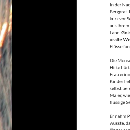
In der Na
Berggrat. 
kurz vor S
aus ihrem 
Land.
Gold
uralte We
Flüsse fa
Die Mensc
Hirte hört
Frau erinn
Kinder lie
selbst ber
Maler, wie
flüssige Se
Er nahm P
wusste, da
länger er 