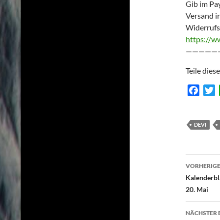
Gib im Pay
Versand i
Widerrufs
https://w
—————
Teile dies
F
T
a
c
i
e
t
DEVI
b
t
o
e
Beitr
o
r
VORHERIGE
k
Kalenderbl
20. Mai
NÄCHSTER 