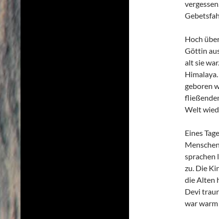
vergessen.
Gebetsfah
Hoch über 
Göttin au
alt sie wa
Himalaya. 
geboren w
fließende
Welt wied
Eines Tage
Menschen i
sprachen 
zu. Die Ki
die Alten 
Devi traur
war warm 