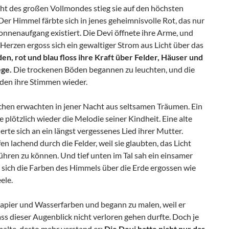
cht des großen Vollmondes stieg sie auf den höchsten
Der Himmel färbte sich in jenes geheimnisvolle Rot, das nur
onnenaufgang existiert. Die Devi öffnete ihre Arme, und
Herzen ergoss sich ein gewaltiger Strom aus Licht über das
en, rot und blau floss ihre Kraft über Felder, Häuser und
ge.
Die trockenen Böden begannen zu leuchten, und die
nden ihre Stimmen wieder.
hen erwachten in jener Nacht aus seltsamen Träumen. Ein
e plötzlich wieder die Melodie seiner Kindheit. Eine alte
erte sich an ein längst vergessenes Lied ihrer Mutter.
fen lachend durch die Felder, weil sie glaubten, das Licht
ühren zu können. Und tief unten im Tal sah ein einsamer
 sich die Farben des Himmels über die Erde ergossen wie
ele.
apier und Wasserfarben und begann zu malen, weil er
ss dieser Augenblick nicht verloren gehen durfte. Doch je
malte, desto mehr verstand er:
Die Devi hatte nicht nur das