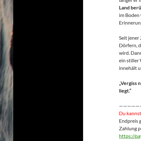
Land berü
im Boden 
Erinnerun
Seit jene
Dörfern, d
wird. Dann
ein still
innehält u
„Vergiss n
liegt.“
—————
Du kannst 
Endpreis 
Zahlung p
https://p