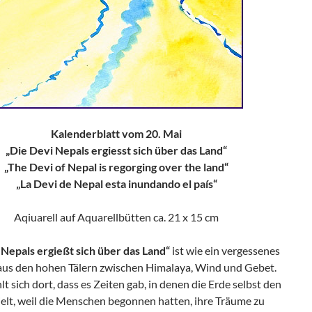
Kalenderblatt vom 20. Mai
„Die Devi Nepals ergiesst sich über das Land“
„The Devi of Nepal is regorging over the land“
„La Devi de Nepal esta inundando el país“
Aqiuarell auf Aquarellbütten ca. 21 x 15 cm
 Nepals ergießt sich über das Land“
ist wie ein vergessenes
us den hohen Tälern zwischen Himalaya, Wind und Gebet.
t sich dort, dass es Zeiten gab, in denen die Erde selbst den
elt, weil die Menschen begonnen hatten, ihre Träume zu