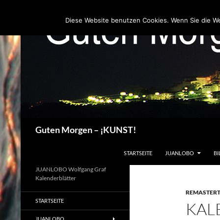
Zum
Inhalt
Diese Website benutzen Cookies. Wenn Sie die W
springen
Suchen
Guten Morgen – ¡KUNST!
STARTSEITE
JUANLOBO
BI
JUANLOBO Wolfgang Graf
Kalenderblätter
REMASTER
STARTSEITE
KAL
JUANLOBO