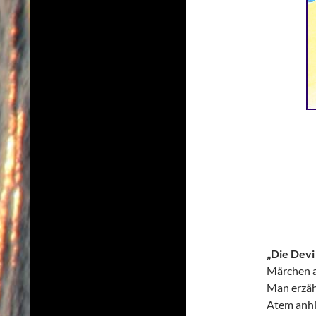
„Die Devi
Märchen a
Man erzähl
Atem anhi