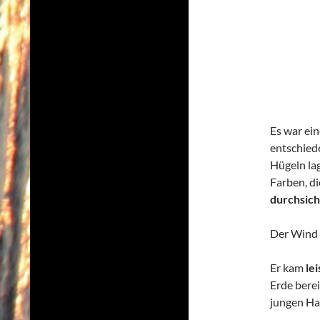
Es war ein
entschiede
Hügeln lag
Farben, di
durchsich
Der Wind 
Er kam
le
Erde berei
jungen Ha