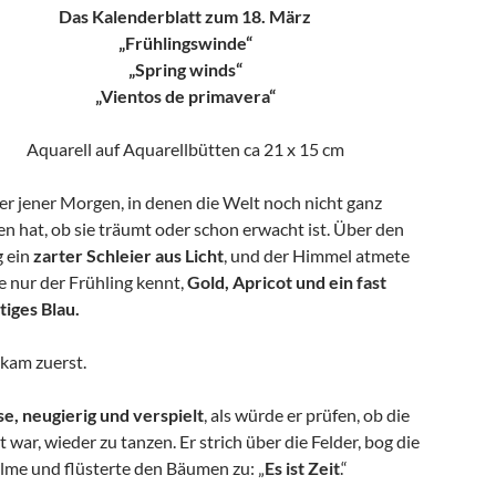
Das Kalenderblatt zum 18. März
„Frühlingswinde“
„Spring winds“
„Vientos de primavera“
Aquarell auf Aquarellbütten ca 21 x 15 cm
er jener Morgen, in denen die Welt noch nicht ganz
n hat, ob sie träumt oder schon erwacht ist. Über den
 ein
zarter Schleier aus Licht
, und der Himmel atmete
e nur der Frühling kennt,
Gold, Apricot und ein fast
tiges Blau.
kam zuerst.
ise, neugierig und verspielt
, als würde er prüfen, ob die
t war, wieder zu tanzen. Er strich über die Felder, bog die
lme und flüsterte den Bäumen zu: „
Es ist Zeit
.“