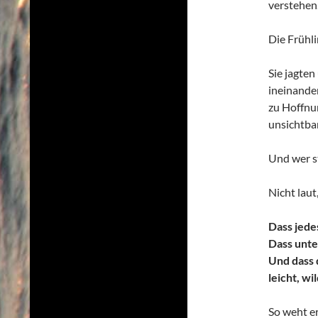
verstehen.
Die Frühl
Sie jagten
ineinande
zu Hoffnun
unsichtbar
Und wer st
Nicht lau
Dass jede
Dass unte
Und dass 
leicht, wi
So weht er