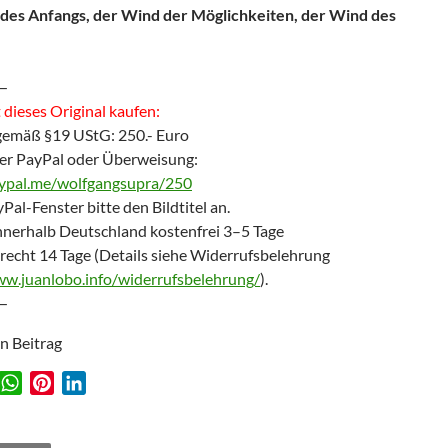
des Anfangs, der Wind der Möglichkeiten, der Wind des
—
dieses Original kaufen:
gemäß §19 UStG: 250.- Euro
er PayPal oder Überweisung:
aypal.me/wolfgangsupra/250
Pal-Fenster bitte den Bildtitel an.
nnerhalb Deutschland kostenfrei 3–5 Tage
recht 14 Tage (Details siehe Widerrufsbelehrung
ww.juanlobo.info/widerrufsbelehrung/
).
—
en Beitrag
W
P
L
w
h
i
i
a
n
n