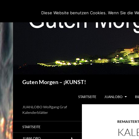
Zum
Inhalt
Diese Website benutzen Cookies. Wenn Sie die W
springen
Suchen
Guten Morgen – ¡KUNST!
STARTSEITE
JUANLOBO
BI
JUANLOBO Wolfgang Graf
Kalenderblätter
REMASTER
STARTSEITE
KAL
JUANLOBO