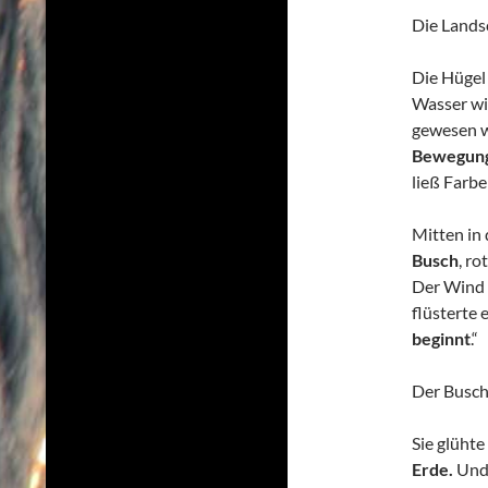
Die Lands
Die Hügel 
Wasser wie
gewesen w
Bewegunge
ließ Farbe
Mitten in
Busch
, ro
Der Wind u
flüsterte e
beginnt
.“
Der Busch
Sie glühte
Erde.
Und 