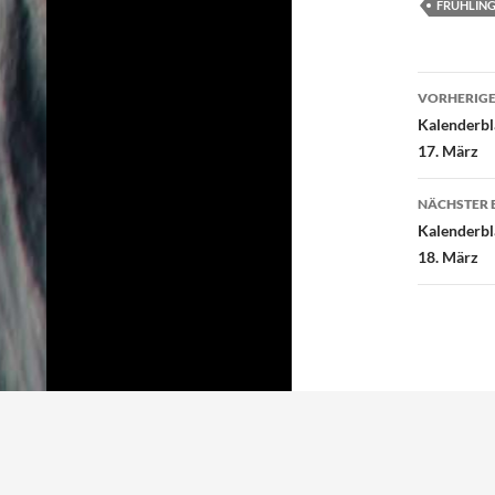
e
t
FRÜHLIN
b
t
o
e
Beitr
o
r
VORHERIGE
k
Kalenderbl
17. März
NÄCHSTER 
Kalenderbl
18. März