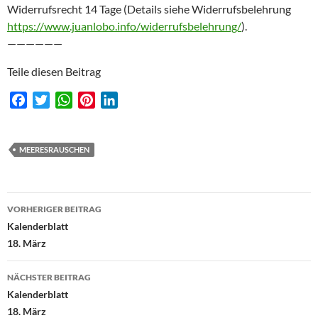
Widerrufsrecht 14 Tage (Details siehe Widerrufsbelehrung
https://www.juanlobo.info/widerrufsbelehrung/
).
——————
Teile diesen Beitrag
F
T
W
P
L
a
w
h
i
i
c
i
a
n
n
e
t
t
t
k
MEERESRAUSCHEN
b
t
s
e
e
o
e
A
r
d
Beitragsnavigation
o
r
p
e
I
VORHERIGER BEITRAG
k
p
s
n
Kalenderblatt
t
18. März
NÄCHSTER BEITRAG
Kalenderblatt
18. März