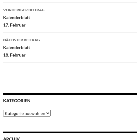
Beitragsnavigation
o
r
p
e
I
VORHERIGER BEITRAG
k
p
s
n
Kalenderblatt
t
17. Februar
NÄCHSTER BEITRAG
Kalenderblatt
18. Februar
KATEGORIEN
Kategorien
ARCHIV