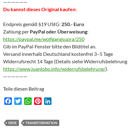
——————
Du kannst dieses Original kaufen:
Endpreis gemäß §19 UStG:
250.- Euro
Zahlung per
PayPal oder Überweisung
:
https://paypal.me/wolfgangsupra/250
Gib im PayPal-Fenster bitte den Bildtitel an.
Versand innerhalb Deutschland kostenfrei 3–5 Tage
Widerrufsrecht 14 Tage (Details siehe Widerrufsbelehrung
https://www.juanlobo.info/widerrufsbelehrung/
).
——————
Teile diesen Beitrag
F
T
W
P
L
a
w
h
i
i
c
i
a
n
n
e
t
t
t
k
ERDE
TRANSFORMATION
b
t
s
e
e
o
e
A
r
d