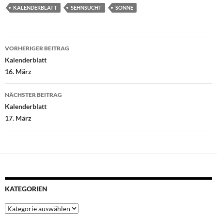
e
t
t
t
k
KALENDERBLATT
SEHNSUCHT
SONNE
b
t
s
e
e
o
e
A
r
d
Beitragsnavigation
o
r
p
e
I
VORHERIGER BEITRAG
k
p
s
n
Kalenderblatt
t
16. März
NÄCHSTER BEITRAG
Kalenderblatt
17. März
KATEGORIEN
Kategorien