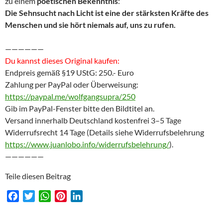
zu einem
poetischen Bekenntnis
:
Die Sehnsucht nach Licht ist eine der stärksten Kräfte des
Menschen und sie hört niemals auf, uns zu rufen.
——————
Du kannst dieses Original kaufen:
Endpreis gemäß §19 UStG: 250.- Euro
Zahlung per PayPal oder Überweisung:
https://paypal.me/wolfgangsupra/250
Gib im PayPal-Fenster bitte den Bildtitel an.
Versand innerhalb Deutschland kostenfrei 3–5 Tage
Widerrufsrecht 14 Tage (Details siehe Widerrufsbelehrung
https://www.juanlobo.info/widerrufsbelehrung/
).
——————
Teile diesen Beitrag
F
T
W
P
L
a
w
h
i
i
c
i
a
n
n