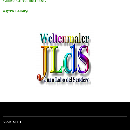
Access Consciousness®
Agora Gallery
STARTSEITE