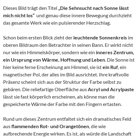
Dieses Bild trägt den Titel
„Die Sehnsucht nach Sonne lässt
mich nicht los“
und genau diese innere Bewegung durchzieht
das gesamte Werk wie ein pulsierender Herzschlag.
Schon beim ersten Blick zieht der
leuchtende Sonnenkreis
im
oberen Bildraum den Betrachter in seinen Bann. Er wirkt nicht
nur wie ein Himmelskörper, sondern wie ein
inneres Zentrum,
ein Ursprung von Wärme, Hoffnung und Leben
. Die Sonne ist
hier keine ferne Erscheinung am Himmel, sie ist
ein Ruf
, ein
magnetischer Pol, der alles im Bild ausrichtet. Ihre kraftvolle
Präsenz scheint sich aus der Struktur der Farbe selbst zu
gebären. Die reliefartige Oberfläche aus
Acryl und Acrylpaste
lässt sie fast körperlich erscheinen, als könne man die
gespeicherte Wärme der Farbe mit den Fingern ertasten.
Rund um dieses Zentrum entfaltet sich ein dramatisches Feld
aus
flammenden Rot- und Orangetönen
, die wie
aufbrechende Energie wirken. Es ist, als würde die Landschaft