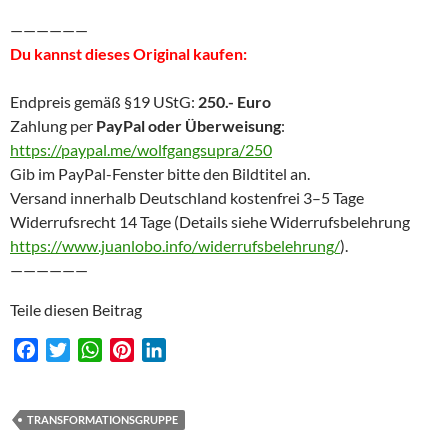
——————
Du kannst dieses Original kaufen:
Endpreis gemäß §19 UStG:
250.- Euro
Zahlung per
PayPal oder Überweisung
:
https://paypal.me/wolfgangsupra/250
Gib im PayPal-Fenster bitte den Bildtitel an.
Versand innerhalb Deutschland kostenfrei 3–5 Tage
Widerrufsrecht 14 Tage (Details siehe Widerrufsbelehrung
https://www.juanlobo.info/widerrufsbelehrung/
).
——————
Teile diesen Beitrag
F
T
W
P
L
a
w
h
i
i
c
i
a
n
n
e
t
t
t
k
TRANSFORMATIONSGRUPPE
b
t
s
e
e