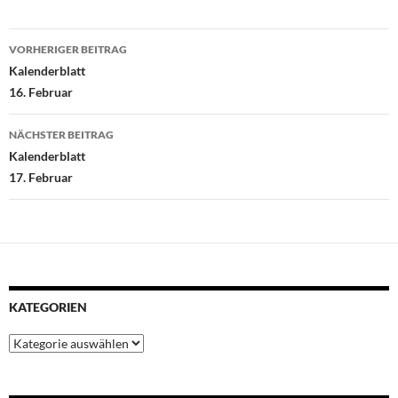
o
e
A
r
d
Beitragsnavigation
o
r
p
e
I
VORHERIGER BEITRAG
k
p
s
n
Kalenderblatt
t
16. Februar
NÄCHSTER BEITRAG
Kalenderblatt
17. Februar
KATEGORIEN
Kategorien