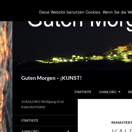
Zum
Inhalt
Diese Website benutzen Cookies. Wenn Sie die W
springen
Suchen
Guten Morgen – ¡KUNST!
STARTSEITE
JUANLOBO
BI
JUANLOBO Wolfgang Graf
Kalenderblätter
STARTSEITE
REMASTER
JUANLOBO