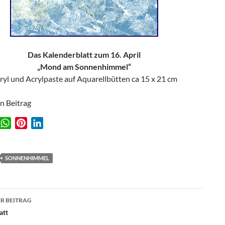
Das Kalenderblatt zum 16. April
„Mond am Sonnenhimmel“
ryl und Acrylpaste auf Aquarellbütten ca 15 x 21 cm
en Beitrag
W
P
L
w
h
i
i
a
n
n
t
t
k
SONNENHIMMEL
s
e
e
A
r
d
agsnavigation
p
e
I
R BEITRAG
p
s
n
att
t